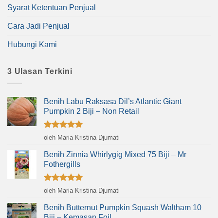
Syarat Ketentuan Penjual
Cara Jadi Penjual
Hubungi Kami
3 Ulasan Terkini
Benih Labu Raksasa Dil’s Atlantic Giant
Pumpkin 2 Biji – Non Retail
Dinilai
5
oleh Maria Kristina Djumati
dari 5
Benih Zinnia Whirlygig Mixed 75 Biji – Mr
Fothergills
Dinilai
5
oleh Maria Kristina Djumati
dari 5
Benih Butternut Pumpkin Squash Waltham 10
Biji – Kemasan Foil