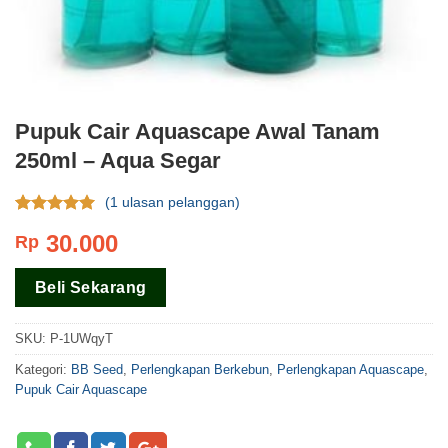
Pupuk Cair Aquascape Awal Tanam
250ml – Aqua Segar
(
1
ulasan pelanggan)
Rating
1
5.00
30.000
Rp
dari 5
berdasar
pada
rating
Beli Sekarang
pelanggan
SKU:
P-1UWqyT
Kategori:
BB Seed
,
Perlengkapan Berkebun
,
Perlengkapan Aquascape
,
Pupuk Cair Aquascape