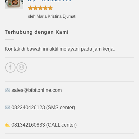
Dinilai
5
oleh Maria Kristina Djumati
dari 5
Terhubung dengan Kami
Kontak di bawah ini aktif melayani pada jam kerja.
sales@bibitonline.com
082240426123 (SMS center)
081342160833 (CALL center)