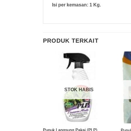
Isi per kemasan: 1 Kg.
PRODUK TERKAIT
 HABIS
STOK HABIS
Pupuk Langsung Pakai (PLP)
 Kg
Pupu