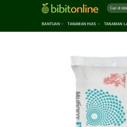
Skip
to
content
BANTUAN
TANAMAN HIAS
TANAMAN L