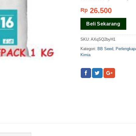
Rating
2
5.00
26.500
Rp
dari 5
berdasar
pada
rating
Beli Sekarang
pelanggan
SKU:
AXqSQ2byH1
Kategori:
BB Seed
,
Perlengkap
Kimia