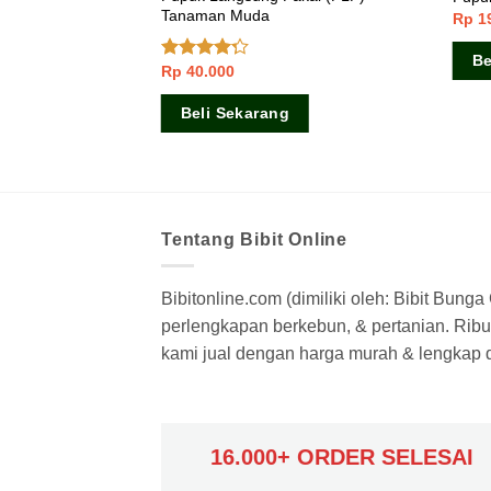
Tanaman Muda
Rp
1
Be
Rp
40.000
Dinilai
4.00
dari
5
Beli Sekarang
Tentang Bibit Online
Bibitonline.com (dimiliki oleh: Bibit Bung
perlengkapan berkebun, & pertanian. Ribua
kami jual dengan harga murah & lengkap di
16.000+ ORDER SELESAI