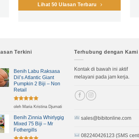
Lihat 50 Ulasan Terbaru
lasan Terkini
Terhubung dengan Kami
Kontak di bawah ini aktif
Benih Labu Raksasa
melayani pada jam kerja.
Dil’s Atlantic Giant
Pumpkin 2 Biji – Non
Retail
Dinilai
5
oleh Maria Kristina Djumati
dari 5
Benih Zinnia Whirlygig
sales@bibitonline.com
Mixed 75 Biji – Mr
Fothergills
082240426123 (SMS cent