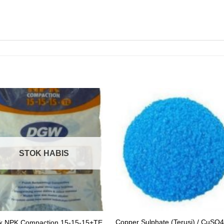
STOK HABIS
Copper Sulphate (Terusi) / CuSO4
k NPK Compaction 15-15-15+TE