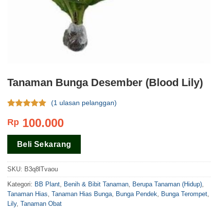
Tanaman Bunga Desember (Blood Lily)
(
1
ulasan pelanggan)
Rating
1
5.00
100.000
Rp
dari 5
berdasar
pada
rating
Beli Sekarang
pelanggan
SKU:
B3q8lTvaou
Kategori:
BB Plant
,
Benih & Bibit Tanaman
,
Berupa Tanaman (Hidup)
,
Tanaman Hias
,
Tanaman Hias Bunga
,
Bunga Pendek
,
Bunga Terompet
,
Lily
,
Tanaman Obat