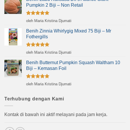
Pumpkin 2 Biji – Non Retail
Dinilai
5
oleh Maria Kristina Djumati
dari 5
Benih Zinnia Whirlygig Mixed 75 Biji – Mr
Fothergills
Dinilai
5
oleh Maria Kristina Djumati
dari 5
Benih Butternut Pumpkin Squash Waltham 10
Biji – Kemasan Foil
Dinilai
5
oleh Maria Kristina Djumati
dari 5
Terhubung dengan Kami
Kontak di bawah ini aktif melayani pada jam kerja.