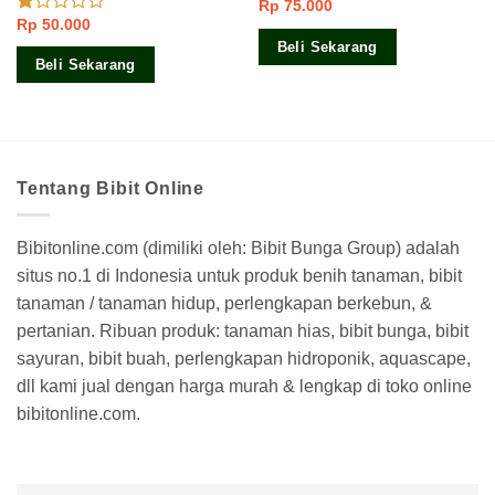
Rp
75.000
Dinilai
Rp
50.000
4.00
dari
Dinilai
5
1.00
Beli Sekarang
dari
Beli Sekarang
5
Tentang Bibit Online
Bibitonline.com (dimiliki oleh: Bibit Bunga Group) adalah
situs no.1 di Indonesia untuk produk benih tanaman, bibit
tanaman / tanaman hidup, perlengkapan berkebun, &
pertanian. Ribuan produk: tanaman hias, bibit bunga, bibit
sayuran, bibit buah, perlengkapan hidroponik, aquascape,
dll kami jual dengan harga murah & lengkap di toko online
bibitonline.com.