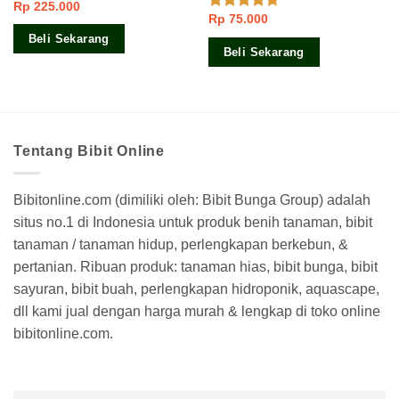
Rp
225.000
Rp
75.000
Dinilai
4.33
dari
Beli Sekarang
5
Beli Sekarang
Tentang Bibit Online
Bibitonline.com (dimiliki oleh: Bibit Bunga Group) adalah
situs no.1 di Indonesia untuk produk benih tanaman, bibit
tanaman / tanaman hidup, perlengkapan berkebun, &
pertanian. Ribuan produk: tanaman hias, bibit bunga, bibit
sayuran, bibit buah, perlengkapan hidroponik, aquascape,
dll kami jual dengan harga murah & lengkap di toko online
bibitonline.com.