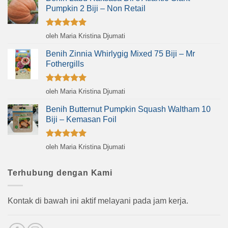
Pumpkin 2 Biji – Non Retail
Dinilai
5
oleh Maria Kristina Djumati
dari 5
Benih Zinnia Whirlygig Mixed 75 Biji – Mr
Fothergills
Dinilai
5
oleh Maria Kristina Djumati
dari 5
Benih Butternut Pumpkin Squash Waltham 10
Biji – Kemasan Foil
Dinilai
5
oleh Maria Kristina Djumati
dari 5
Terhubung dengan Kami
Kontak di bawah ini aktif melayani pada jam kerja.