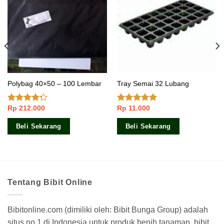
Polybag 40×50 – 100 Lembar
Tray Semai 32 Lubang
Rp
212.000
Rp
11.000
Dinilai
Dinilai
5.00
4.00
dari
dari 5
5
Beli Sekarang
Beli Sekarang
Tentang Bibit Online
Bibitonline.com (dimiliki oleh: Bibit Bunga Group) adalah
situs no.1 di Indonesia untuk produk benih tanaman, bibit