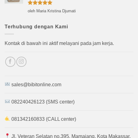
Dinilai
5
oleh Maria Kristina Djumati
dari 5
Terhubung dengan Kami
Kontak di bawah ini aktif melayani pada jam kerja.
sales@bibitonline.com
082240426123 (SMS center)
081342160833 (CALL center)
Jl. Veteran Selatan no.395, Mamajang, Kota Makassar,