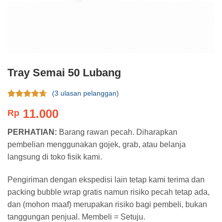
Tray Semai 50 Lubang
(
3
ulasan pelanggan)
Rating
3
11.000
Rp
4.33
dari
5 berdasar
pada
rating
PERHATIAN:
Barang rawan pecah. Diharapkan
pelanggan
pembelian menggunakan gojek, grab, atau belanja
langsung di toko fisik kami.
Pengiriman dengan ekspedisi lain tetap kami terima dan
packing bubble wrap gratis namun risiko pecah tetap ada,
dan (mohon maaf) merupakan risiko bagi pembeli, bukan
tanggungan penjual. Membeli = Setuju.