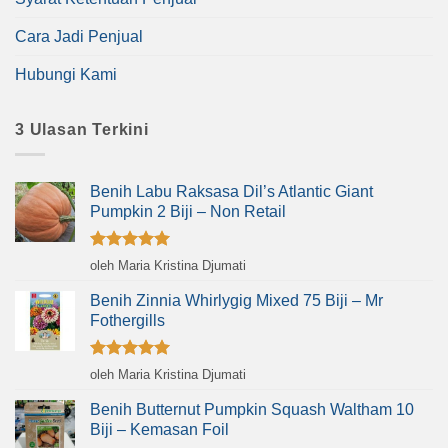
Cara Jadi Penjual
Hubungi Kami
3 Ulasan Terkini
Benih Labu Raksasa Dil’s Atlantic Giant
Pumpkin 2 Biji – Non Retail
Dinilai
5
oleh Maria Kristina Djumati
dari 5
Benih Zinnia Whirlygig Mixed 75 Biji – Mr
Fothergills
Dinilai
5
oleh Maria Kristina Djumati
dari 5
Benih Butternut Pumpkin Squash Waltham 10
Biji – Kemasan Foil