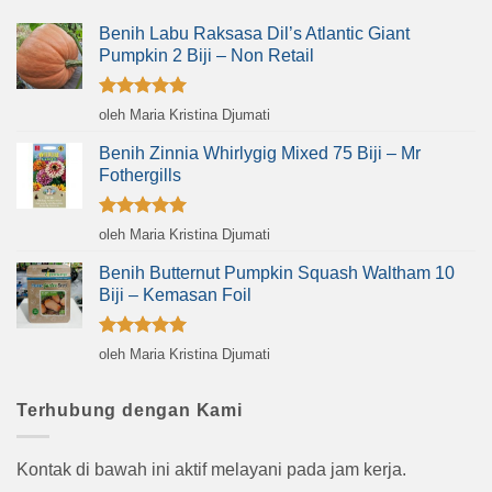
Benih Labu Raksasa Dil’s Atlantic Giant
Pumpkin 2 Biji – Non Retail
Dinilai
5
oleh Maria Kristina Djumati
dari 5
Benih Zinnia Whirlygig Mixed 75 Biji – Mr
Fothergills
Dinilai
5
oleh Maria Kristina Djumati
dari 5
Benih Butternut Pumpkin Squash Waltham 10
Biji – Kemasan Foil
Dinilai
5
oleh Maria Kristina Djumati
dari 5
Terhubung dengan Kami
Kontak di bawah ini aktif melayani pada jam kerja.