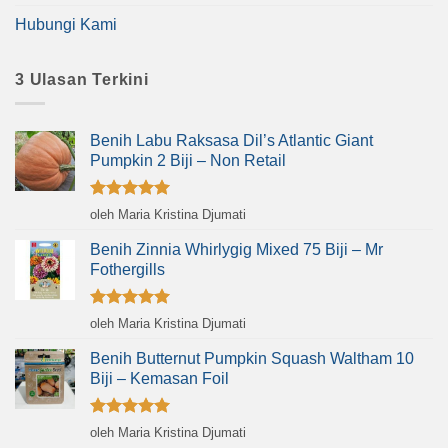
Hubungi Kami
3 Ulasan Terkini
Benih Labu Raksasa Dil’s Atlantic Giant
Pumpkin 2 Biji – Non Retail
Dinilai
5
oleh Maria Kristina Djumati
dari 5
Benih Zinnia Whirlygig Mixed 75 Biji – Mr
Fothergills
Dinilai
5
oleh Maria Kristina Djumati
dari 5
Benih Butternut Pumpkin Squash Waltham 10
Biji – Kemasan Foil
Dinilai
5
oleh Maria Kristina Djumati
dari 5