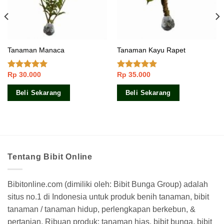
Tanaman Manaca
Tanaman Kayu Rapet
Rp
30.000
Rp
35.000
Dinilai
5.00
Dinilai
5.00
dari 5
dari 5
Beli Sekarang
Beli Sekarang
Tentang Bibit Online
Bibitonline.com (dimiliki oleh: Bibit Bunga Group) adalah
situs no.1 di Indonesia untuk produk benih tanaman, bibit
tanaman / tanaman hidup, perlengkapan berkebun, &
pertanian. Ribuan produk: tanaman hias, bibit bunga, bibit