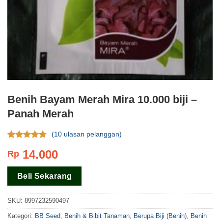
Benih Bayam Merah Mira 10.000 biji –
Panah Merah
(
10
ulasan pelanggan)
Rating
10
14.000
Rp
4.40
dari 5
berdasar
pada
rating
Beli Sekarang
pelanggan
SKU:
8997232590497
Kategori:
BB Seed
,
Benih & Bibit Tanaman
,
Berupa Biji (Benih)
,
Benih