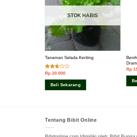
 HABIS
STOK HABIS
Benih
r (Watercress)
Tanaman Selada Keriting
Dram
Rp
1
Rp
20.000
Dinilai
2.50
Be
dari 5
Beli Sekarang
Tentang Bibit Online
Bibitonline.com (dimiliki oleh: Bibit Bung