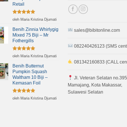
Retail
Dinilai
5
oleh Maria Kristina Djumati
dari 5
Benih Zinnia Whirlygig
sales@bibitonline.com
Mixed 75 Biji – Mr
Fothergills
082240426123 (SMS cent
Dinilai
5
oleh Maria Kristina Djumati
dari 5
081342160833 (CALL cent
Benih Butternut
Pumpkin Squash
Waltham 10 Biji –
Jl. Veteran Selatan no.395
Kemasan Foil
Mamajang, Kota Makassar,
Sulawesi Selatan
Dinilai
5
oleh Maria Kristina Djumati
dari 5
 Hak cipta dilindungi.