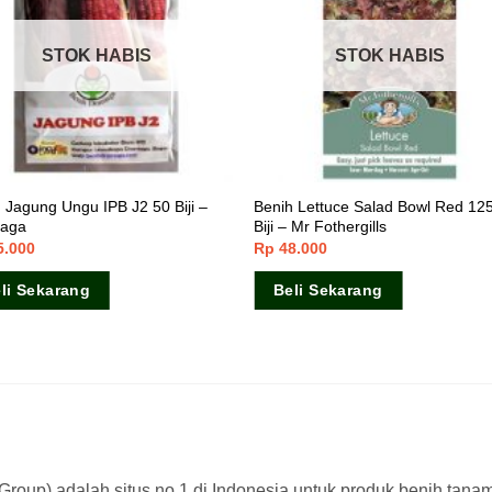
STOK HABIS
STOK HABIS
 Jagung Ungu IPB J2 50 Biji –
Benih Lettuce Salad Bowl Red 12
aga
Biji – Mr Fothergills
5.000
Rp
48.000
li Sekarang
Beli Sekarang
a Group) adalah situs no.1 di Indonesia untuk produk benih tana