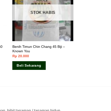
STOK HABIS
50
Benih Timun Chin Chang 45 Biji –
Known You
Rp
20.000
Beli Sekarang
man, bibit tanaman / tanaman hidup,