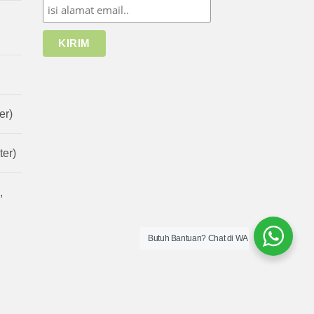
er)
er)
,
Butuh Bantuan? Chat di WA