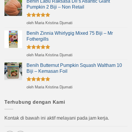
Benih Labu Raksasa Dil’s Atlantic Giant
Pumpkin 2 Biji – Non Retail
Dinilai
5
oleh Maria Kristina Djumati
dari 5
Benih Zinnia Whirlygig Mixed 75 Biji – Mr
Fothergills
Dinilai
5
oleh Maria Kristina Djumati
dari 5
Benih Butternut Pumpkin Squash Waltham 10
Biji – Kemasan Foil
Dinilai
5
oleh Maria Kristina Djumati
dari 5
Terhubung dengan Kami
Kontak di bawah ini aktif melayani pada jam kerja.