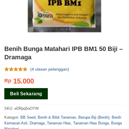
Benih Bunga Matahari IPB BM1 50 Biji –
Dramaga
(
4
ulasan pelanggan)
Rating
4
4.75
15.000
Rp
dari 5
berdasar
pada
rating
Beli Sekarang
pelanggan
SKU:
eDRpq5oOYW
Kategori:
BB Seed
,
Benih & Bibit Tanaman
,
Berupa Biji (Benih)
,
Benih
Kemasan Asli
,
Dramaga
,
Tanaman Hias
,
Tanaman Hias Bunga
,
Bunga
Matahari