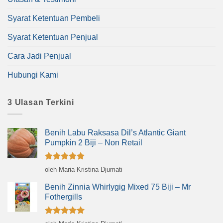
Syarat Ketentuan Pembeli
Syarat Ketentuan Penjual
Cara Jadi Penjual
Hubungi Kami
3 Ulasan Terkini
Benih Labu Raksasa Dil’s Atlantic Giant
Pumpkin 2 Biji – Non Retail
Dinilai
5
oleh Maria Kristina Djumati
dari 5
Benih Zinnia Whirlygig Mixed 75 Biji – Mr
Fothergills
Dinilai
5