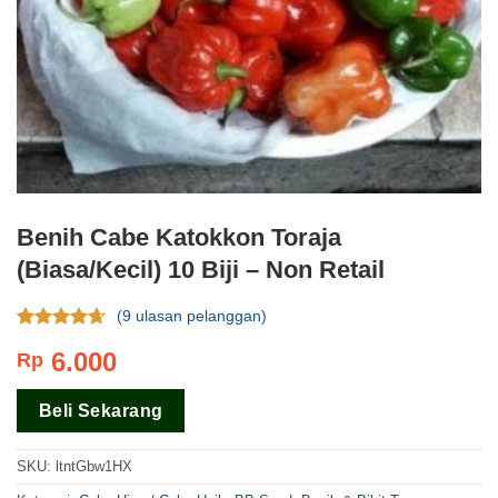
Benih Cabe Katokkon Toraja
(Biasa/Kecil) 10 Biji – Non Retail
(
9
ulasan pelanggan)
Rating
9
6.000
Rp
4.33
dari
5 berdasar
pada
rating
Beli Sekarang
pelanggan
SKU:
ltntGbw1HX