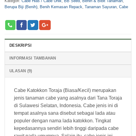
Kategori:
Cabe Hias / Cabe Unik
,
BB Seed
,
Benih & Bibit Tanaman
,
Berupa Biji (Benih)
,
Benih Kemasan Repack
,
Tanaman Sayuran
,
Cabe
DESKRIPSI
INFORMASI TAMBAHAN
ULASAN (9)
Cabe Katokkon Toraja (Biasa/Kecil) merupakan
jenis tanaman cabe yang asalnya dari Tana Toraja
di Sulawesi Selatan, Indonesia. Cabe jenis ini di
tempat asalnya sana disebut sebagai lada atau
populer dengan nama lada katokkon. Tingkat
kepedasannya sendiri lebih tinggi daripada cabe
rawit pada umumnya. Selain itu, cabe jenis ini