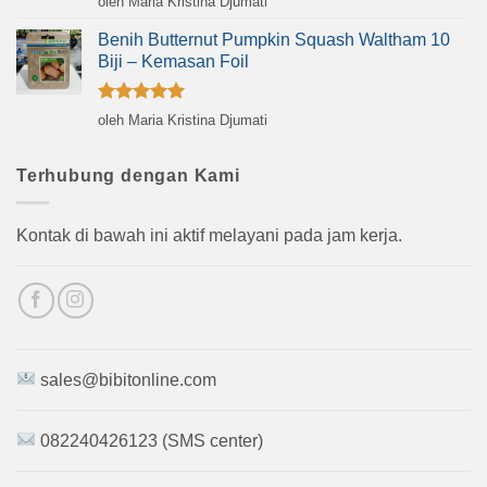
oleh Maria Kristina Djumati
dari 5
Benih Butternut Pumpkin Squash Waltham 10
Biji – Kemasan Foil
Dinilai
5
oleh Maria Kristina Djumati
dari 5
Terhubung dengan Kami
Kontak di bawah ini aktif melayani pada jam kerja.
sales@bibitonline.com
082240426123 (SMS center)