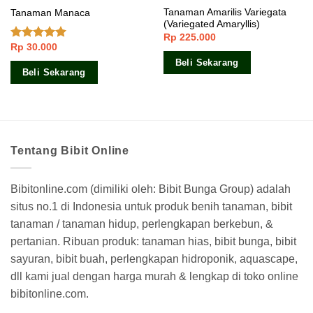
Tanaman Amarilis Variegata
Tanaman Manaca
(Variegated Amaryllis)
Rp
225.000
Rp
30.000
Dinilai
5.00
dari 5
Beli Sekarang
Beli Sekarang
Tentang Bibit Online
Bibitonline.com (dimiliki oleh: Bibit Bunga Group) adalah
situs no.1 di Indonesia untuk produk benih tanaman, bibit
tanaman / tanaman hidup, perlengkapan berkebun, &
pertanian. Ribuan produk: tanaman hias, bibit bunga, bibit
sayuran, bibit buah, perlengkapan hidroponik, aquascape,
dll kami jual dengan harga murah & lengkap di toko online
bibitonline.com.