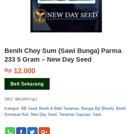
Benih Choy Sum (Sawi Bunga) Parma
233 5 Gram – New Day Seed
12.000
Rp
Beli Sekarang
SKU:
Wk1IhhYnpJ
Kategori:
BB Seed
,
Benih & Bibit Tanaman
,
Berupa Biji (Benih)
,
Benih
Kemasan Asli
,
New Day Seed
,
Tanaman Sayuran
,
Sawi