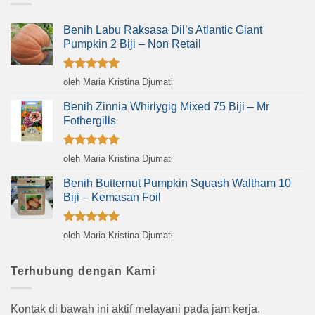
Benih Labu Raksasa Dil’s Atlantic Giant
Pumpkin 2 Biji – Non Retail
Dinilai
5
oleh Maria Kristina Djumati
dari 5
Benih Zinnia Whirlygig Mixed 75 Biji – Mr
Fothergills
Dinilai
5
oleh Maria Kristina Djumati
dari 5
Benih Butternut Pumpkin Squash Waltham 10
Biji – Kemasan Foil
Dinilai
5
oleh Maria Kristina Djumati
dari 5
Terhubung dengan Kami
Kontak di bawah ini aktif melayani pada jam kerja.