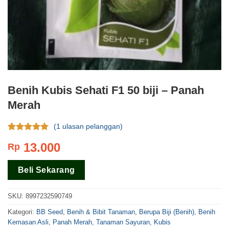
Benih Kubis Sehati F1 50 biji – Panah
Merah
(
1
ulasan pelanggan)
Rating
1
5.00
13.000
Rp
dari 5
berdasar
pada
rating
Beli Sekarang
pelanggan
SKU:
8997232590749
Kategori:
BB Seed
,
Benih & Bibit Tanaman
,
Berupa Biji (Benih)
,
Benih
Kemasan Asli
,
Panah Merah
,
Tanaman Sayuran
,
Kubis