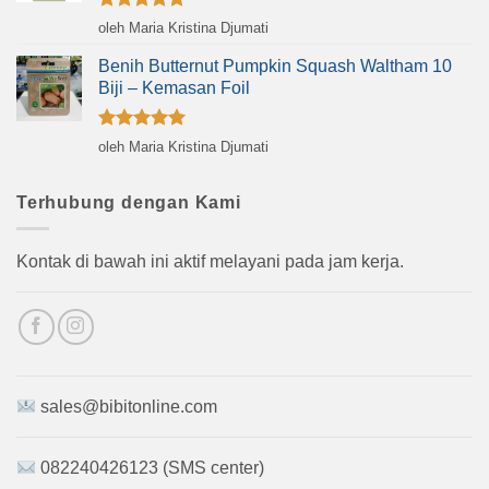
Dinilai
5
oleh Maria Kristina Djumati
dari 5
Benih Butternut Pumpkin Squash Waltham 10
Biji – Kemasan Foil
Dinilai
5
oleh Maria Kristina Djumati
dari 5
Terhubung dengan Kami
Kontak di bawah ini aktif melayani pada jam kerja.
sales@bibitonline.com
082240426123 (SMS center)