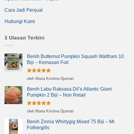
Cara Jadi Penjual
Hubungi Kami
3 Ulasan Terkini
Benih Butternut Pumpkin Squash Waltham 10
Biji – Kemasan Foil
Dinilai
5
oleh Maria Kristina Djumati
dari 5
Benih Labu Raksasa Dil’s Atlantic Giant
Pumpkin 2 Biji – Non Retail
Dinilai
5
oleh Maria Kristina Djumati
dari 5
Benih Zinnia Whirlygig Mixed 75 Biji – Mr
Fothergills