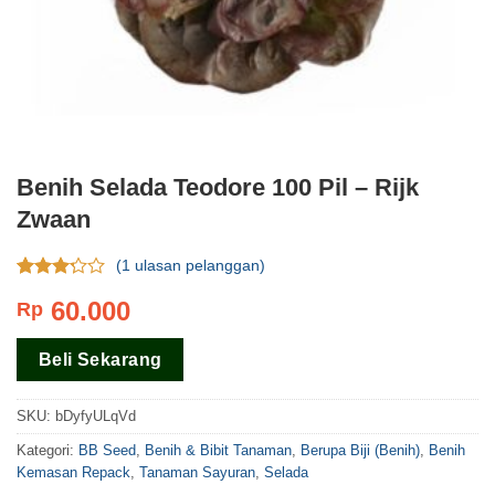
Benih Selada Teodore 100 Pil – Rijk
Zwaan
(
1
ulasan pelanggan)
Rating
1
60.000
Rp
3.00
dari 5
berdasar
Beli Sekarang
pada
rating
pelanggan
SKU:
bDyfyULqVd
Kategori:
BB Seed
,
Benih & Bibit Tanaman
,
Berupa Biji (Benih)
,
Benih
Kemasan Repack
,
Tanaman Sayuran
,
Selada