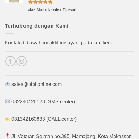
Dinilai
5
oleh Maria Kristina Djumati
dari 5
Terhubung dengan Kami
Kontak di bawah ini aktif melayani pada jam kerja.
sales@bibitonline.com
082240426123 (SMS center)
081342160833 (CALL center)
Jl. Veteran Selatan no.395, Mamajang, Kota Makassar,