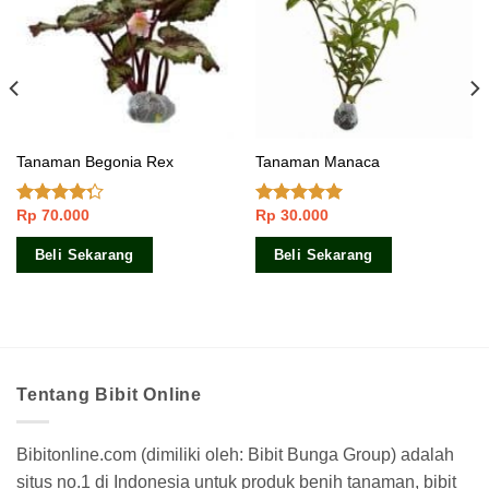
Tanaman Begonia Rex
Tanaman Manaca
Rp
70.000
Rp
30.000
Dinilai
Dinilai
5.00
4.00
dari
dari 5
5
Beli Sekarang
Beli Sekarang
Tentang Bibit Online
Bibitonline.com (dimiliki oleh: Bibit Bunga Group) adalah
situs no.1 di Indonesia untuk produk benih tanaman, bibit