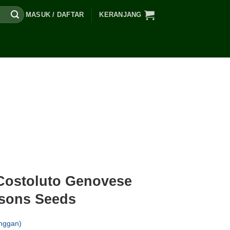
MASUK / DAFTAR
KERANJANG
Costoluto Genovese
nsons Seeds
nggan)