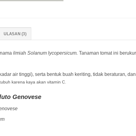
ULASAN (3)
i nama ilmiah
Solanum lycopersicum.
Tanaman tomat ini berukur
kadar air tinggi), serta bentuk buah keriting, tidak beraturan, 
 tubuh karena kaya akan vitamin C.
luto Genovese
Genovese
um