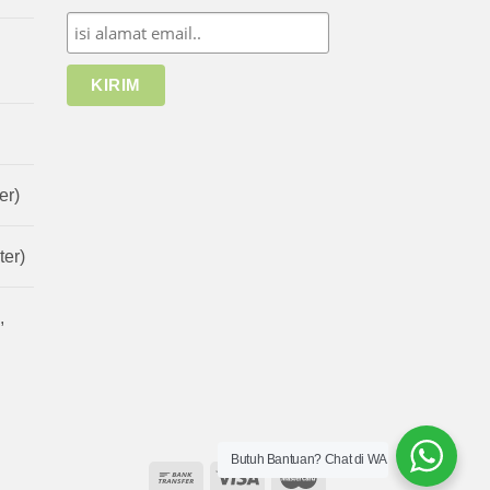
er)
er)
,
Butuh Bantuan? Chat di WA