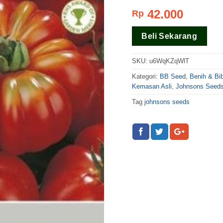
Rating
3
42.000
Rp
4.00
dari
5 berdasar
pada
Beli Sekarang
rating
pelanggan
SKU:
u6WqKZqWlT
Kategori:
BB Seed
,
Benih & Bi
Kemasan Asli
,
Johnsons Seed
Tag
johnsons seeds