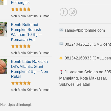
Fothergills
Dinilai
5
oleh Maria Kristina Djumati
dari 5
Benih Butternut
Pumpkin Squash
sales@bibitonline.com
Waltham 10 Biji –
Kemasan Foil
082240426123 (SMS cent
Dinilai
5
oleh Maria Kristina Djumati
dari 5
081342160833 (CALL cent
Benih Labu Raksasa
Dil’s Atlantic Giant
Pumpkin 2 Biji – Non
Jl. Veteran Selatan no.395
Retail
Mamajang, Kota Makassar,
Sulawesi Selatan
Dinilai
5
oleh Maria Kristina Djumati
dari 5
 Hak cipta dilindungi.