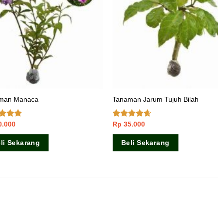
man Manaca
Tanaman Jarum Tujuh Bilah
0.000
Rp
35.000
lai
5.00
Dinilai
5
4.33
dari
5
li Sekarang
Beli Sekarang