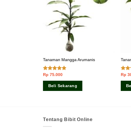
Tanaman Mangga Arumanis
Tana
Rp
75.000
Rp
3
Dinilai
Dini
4.50
dari 5
dari 
Beli Sekarang
Be
Tentang Bibit Online