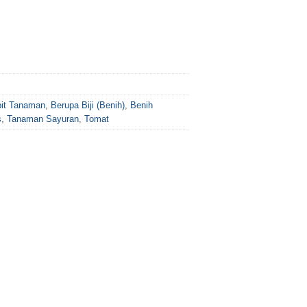
bit Tanaman
,
Berupa Biji (Benih)
,
Benih
s
,
Tanaman Sayuran
,
Tomat