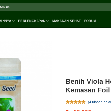
AINNYA
PERLENGKAPAN
MAKANAN SEHAT
FORUM
Benih Viola H
Kemasan Foil
(
4
ulasan pela
Rating
4
4.75