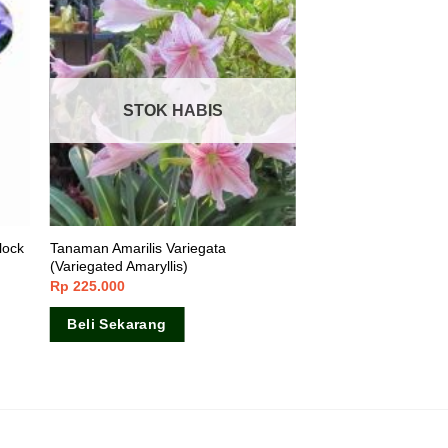
STOK HABIS
lock
Tanaman Amarilis Variegata
(Variegated Amaryllis)
Rp
225.000
Beli Sekarang