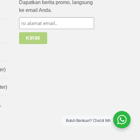
Dapatkan berita promo, langsung
ke email Anda.
er)
er)
,
Butuh Bantuan? Chat di WA