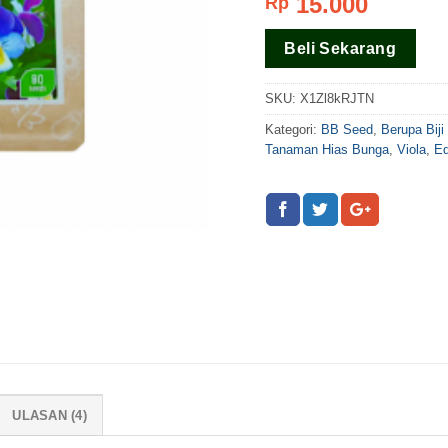
15.000
Rp
dari 5
berdasar
pada
rating
Beli Sekarang
pelanggan
SKU:
X1Zl8kRJTN
Kategori:
BB Seed
,
Berupa Biji
Tanaman Hias Bunga
,
Viola
,
Ed
ULASAN (4)