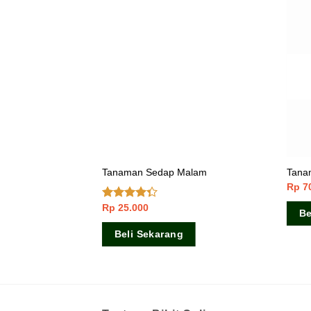
Kampung
Tanaman Sedap Malam
Tanam
Rp
7
Rp
25.000
Dinilai
Be
4.06
dari
5
Beli Sekarang