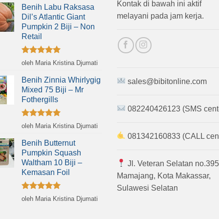
Kontak di bawah ini aktif
Benih Labu Raksasa
melayani pada jam kerja.
Dil’s Atlantic Giant
Pumpkin 2 Biji – Non
Retail
Dinilai
5
oleh Maria Kristina Djumati
dari 5
Benih Zinnia Whirlygig
sales@bibitonline.com
Mixed 75 Biji – Mr
Fothergills
082240426123 (SMS cent
Dinilai
5
oleh Maria Kristina Djumati
dari 5
081342160833 (CALL cent
Benih Butternut
Pumpkin Squash
Waltham 10 Biji –
Jl. Veteran Selatan no.395
Kemasan Foil
Mamajang, Kota Makassar,
Sulawesi Selatan
Dinilai
5
oleh Maria Kristina Djumati
dari 5