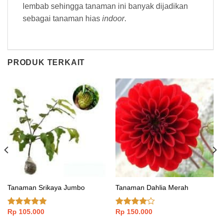
lembab sehingga tanaman ini banyak dijadikan
sebagai tanaman hias
indoor
.
PRODUK TERKAIT
Tanaman Srikaya Jumbo
Tanaman Dahlia Merah
Rp
105.000
Rp
150.000
Dinilai
Dinilai
4.50
dari 5
3.75
dari