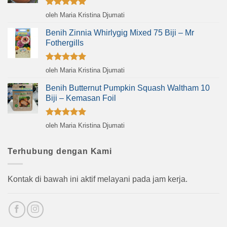
Dinilai
5
oleh Maria Kristina Djumati
dari 5
Benih Zinnia Whirlygig Mixed 75 Biji – Mr
Fothergills
Dinilai
5
oleh Maria Kristina Djumati
dari 5
Benih Butternut Pumpkin Squash Waltham 10
Biji – Kemasan Foil
Dinilai
5
oleh Maria Kristina Djumati
dari 5
Terhubung dengan Kami
Kontak di bawah ini aktif melayani pada jam kerja.