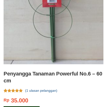
Penyangga Tanaman Powerful No.6 – 60
cm
(
1
ulasan pelanggan)
Rating
1
5.00
35.000
Rp
dari 5
berdasar