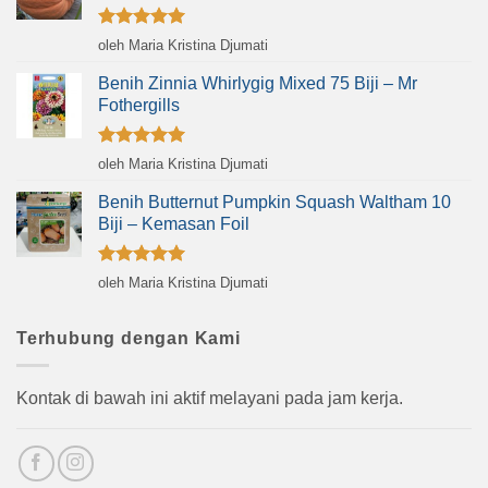
Dinilai
5
oleh Maria Kristina Djumati
dari 5
Benih Zinnia Whirlygig Mixed 75 Biji – Mr
Fothergills
Dinilai
5
oleh Maria Kristina Djumati
dari 5
Benih Butternut Pumpkin Squash Waltham 10
Biji – Kemasan Foil
Dinilai
5
oleh Maria Kristina Djumati
dari 5
Terhubung dengan Kami
Kontak di bawah ini aktif melayani pada jam kerja.