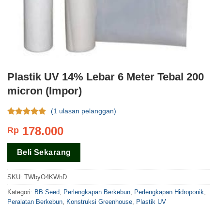
Plastik UV 14% Lebar 6 Meter Tebal 200
micron (Impor)
(
1
ulasan pelanggan)
Rating
1
5.00
178.000
Rp
dari 5
berdasar
pada
rating
Beli Sekarang
pelanggan
SKU:
TWbyO4KWhD
Kategori:
BB Seed
,
Perlengkapan Berkebun
,
Perlengkapan Hidroponik
,
Peralatan Berkebun
,
Konstruksi Greenhouse
,
Plastik UV