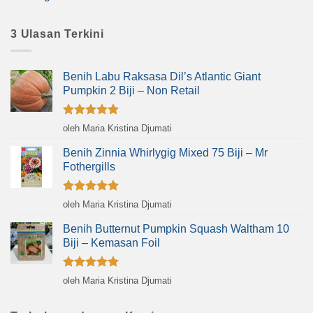
3 Ulasan Terkini
Benih Labu Raksasa Dil’s Atlantic Giant
Pumpkin 2 Biji – Non Retail
Dinilai
5
oleh Maria Kristina Djumati
dari 5
Benih Zinnia Whirlygig Mixed 75 Biji – Mr
Fothergills
Dinilai
5
oleh Maria Kristina Djumati
dari 5
Benih Butternut Pumpkin Squash Waltham 10
Biji – Kemasan Foil
Dinilai
5
oleh Maria Kristina Djumati
dari 5