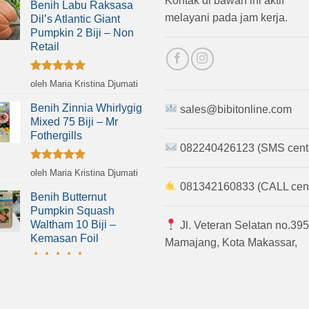
Kontak di bawah ini aktif
Benih Labu Raksasa
melayani pada jam kerja.
Dil’s Atlantic Giant
Pumpkin 2 Biji – Non
Retail
Dinilai
5
oleh Maria Kristina Djumati
dari 5
Benih Zinnia Whirlygig
sales@bibitonline.com
Mixed 75 Biji – Mr
Fothergills
082240426123 (SMS cent
Dinilai
5
oleh Maria Kristina Djumati
dari 5
081342160833 (CALL cent
Benih Butternut
Pumpkin Squash
Waltham 10 Biji –
Jl. Veteran Selatan no.395
Kemasan Foil
Mamajang, Kota Makassar,
Sulawesi Selatan
Dinilai
5
oleh Maria Kristina Djumati
dari 5