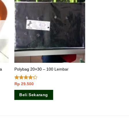
ta
Polybag 20×30 – 100 Lembar
Rp
29.500
Dinilai
4.00
dari
5
Beli Sekarang