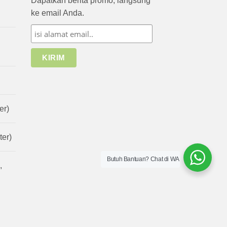
Dapatkan berita promo, langsung
ke email Anda.
er)
er)
Butuh Bantuan? Chat di WA
,