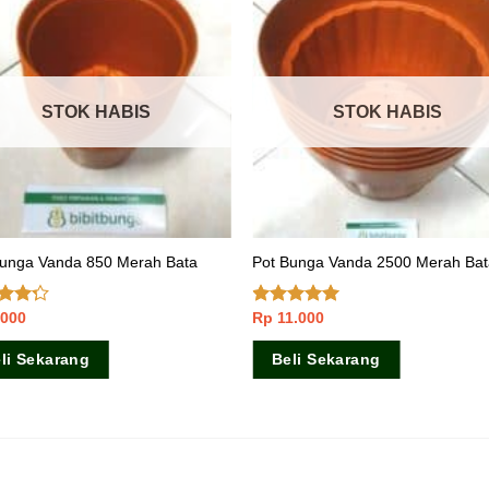
STOK HABIS
STOK HABIS
Bunga Vanda 850 Merah Bata
Pot Bunga Vanda 2500 Merah Ba
.000
Rp
11.000
ai
Dinilai
5.00
dari
dari 5
li Sekarang
Beli Sekarang