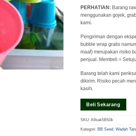
dari 5
berdasar
PERHATIAN:
Barang raw
pada
menggunakan gojek, grab, 
rating
pelanggan
kami.
Pengiriman dengan eksped
bubble wrap gratis namun
maaf) merupakan risiko b
penjual. Membeli = Setuju
Barang telah kami periks
dikirim. Risiko pecah me
kasih.
Beli Sekarang
SKU:
A9sak5B50k
Kategori:
BB Seed
,
Wadah Ta