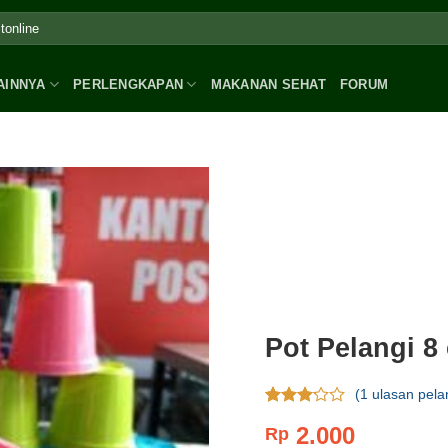
AINNYA
PERLENGKAPAN
MAKANAN SEHAT
FORUM
Pot Pelangi 8
(
1
ulasan pela
Rating
1
2.000
Rp
3.00