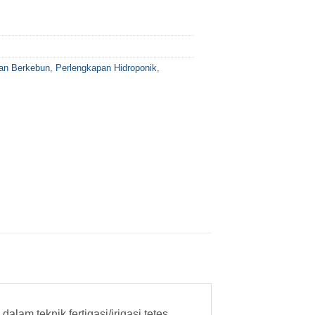
an Berkebun
,
Perlengkapan Hidroponik
,
am teknik fertigasi/irigasi tetes