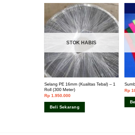
STOK HABIS
Selang PE 16mm (Kualitas Tebal) – 1
7 mm
Sumbu
Roll (300 Meter)
Rp
1
Rp
1.950.000
Be
Beli Sekarang