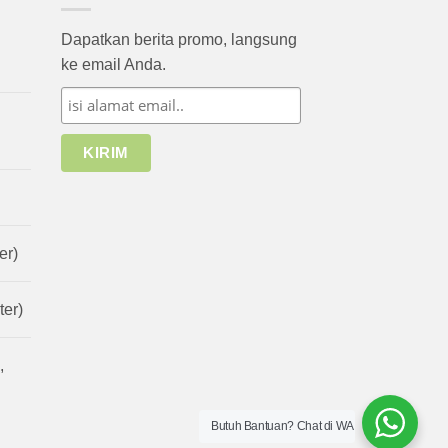
Dapatkan berita promo, langsung
ke email Anda.
er)
er)
,
Butuh Bantuan? Chat di WA