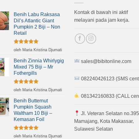
Kontak di bawah ini aktif
Benih Labu Raksasa
melayani pada jam kerja.
Dil’s Atlantic Giant
Pumpkin 2 Biji – Non
Retail
Dinilai
5
oleh Maria Kristina Djumati
dari 5
Benih Zinnia Whirlygig
sales@bibitonline.com
Mixed 75 Biji – Mr
Fothergills
082240426123 (SMS cent
Dinilai
5
oleh Maria Kristina Djumati
dari 5
081342160833 (CALL cent
Benih Butternut
Pumpkin Squash
Waltham 10 Biji –
Jl. Veteran Selatan no.395
Kemasan Foil
Mamajang, Kota Makassar,
Sulawesi Selatan
Dinilai
5
oleh Maria Kristina Djumati