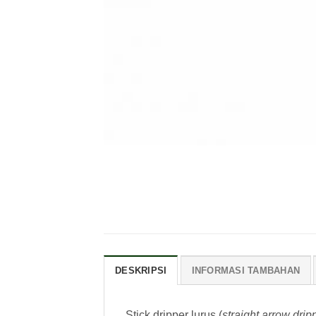
DESKRIPSI
INFORMASI TAMBAHAN
Stick dripper lurus (
straight arrow drip