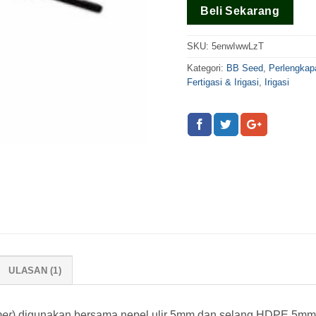
berdasar
Beli Sekarang
pada
rating
pelanggan
SKU:
5enwIwwLzT
Kategori:
BB Seed
,
Perlengkap
Fertigasi & Irigasi
,
Irigasi
ULASAN (1)
per
) digunakan bersama nepel ulir 5mm dan selang HDPE 5mm dal