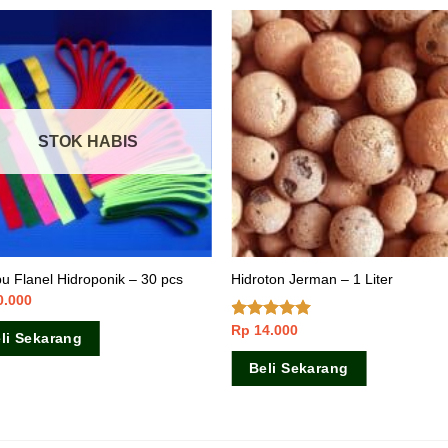
STOK HABIS
 Flanel Hidroponik – 30 pcs
Hidroton Jerman – 1 Liter
0.000
Rp
14.000
Dinilai
4.60
li Sekarang
dari 5
Beli Sekarang