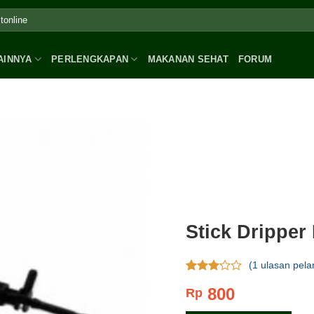
AINNYA
PERLENGKAPAN
MAKANAN SEHAT
FORUM
Stick Dripper
(
1
ulasan pela
Rating
1
800
Rp
3.00
dari 5