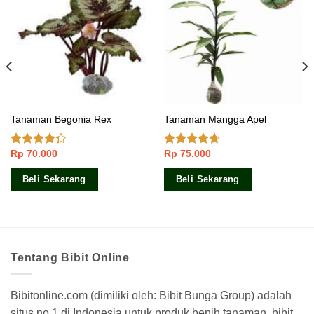
Tanaman Begonia Rex
Tanaman Mangga Apel
Rp
70.000
Rp
75.000
Dinilai
Dinilai
4.00
dari
4.33
dari
5
5
Beli Sekarang
Beli Sekarang
Tentang Bibit Online
Bibitonline.com (dimiliki oleh: Bibit Bunga Group) adalah
situs no.1 di Indonesia untuk produk benih tanaman, bibit