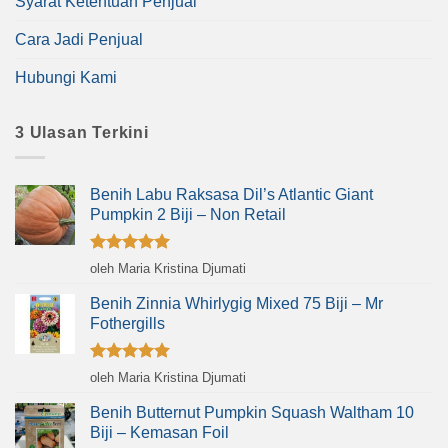
Syarat Ketentuan Penjual
Cara Jadi Penjual
Hubungi Kami
3 Ulasan Terkini
Benih Labu Raksasa Dil’s Atlantic Giant
Pumpkin 2 Biji – Non Retail
Dinilai
5
oleh Maria Kristina Djumati
dari 5
Benih Zinnia Whirlygig Mixed 75 Biji – Mr
Fothergills
Dinilai
5
oleh Maria Kristina Djumati
dari 5
Benih Butternut Pumpkin Squash Waltham 10
Biji – Kemasan Foil