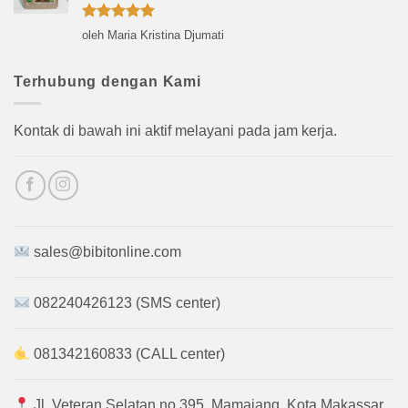
Dinilai
5
oleh Maria Kristina Djumati
dari 5
Terhubung dengan Kami
Kontak di bawah ini aktif melayani pada jam kerja.
sales@bibitonline.com
082240426123 (SMS center)
081342160833 (CALL center)
Jl. Veteran Selatan no.395, Mamajang, Kota Makassar,