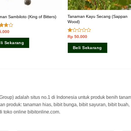
Tanaman Kayu Secang (Sappan
an Sambiloto (King of Bitters)
Wood)
5.000
ai
dari
Rp
50.000
Dinilai
1.00
li Sekarang
dari
Beli Sekarang
5
a Group) adalah situs no.1 di Indonesia untuk produk benih tana
n produk: tanaman hias, bibit bunga, bibit sayuran, bibit buah,
 toko online bibitonline.com.