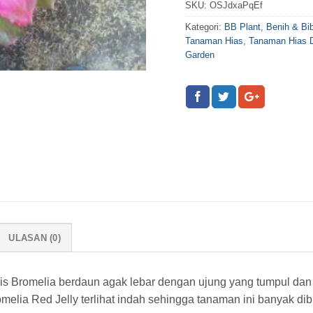
SKU:
OSJdxaPqEf
Kategori:
BB Plant
,
Benih & Bi
Tanaman Hias
,
Tanaman Hias 
Garden
ULASAN (0)
nis Bromelia berdaun agak lebar dengan ujung yang tumpul da
elia Red Jelly terlihat indah sehingga tanaman ini banyak di