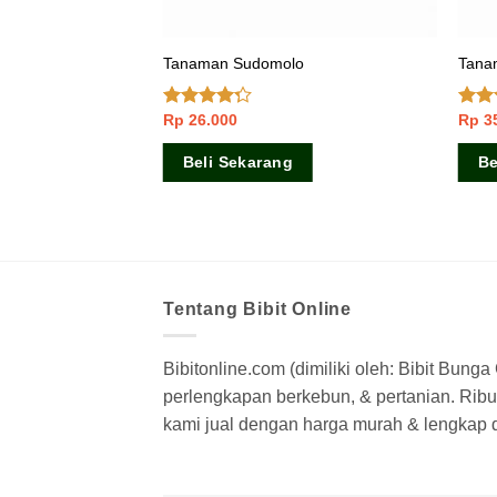
 Rex
Tanaman Sudomolo
Tanam
Rp
26.000
Rp
3
Dinilai
Dinil
4.00
dari
3.50
5
5
Beli Sekarang
Be
Tentang Bibit Online
Bibitonline.com (dimiliki oleh: Bibit Bung
perlengkapan berkebun, & pertanian. Ribua
kami jual dengan harga murah & lengkap di