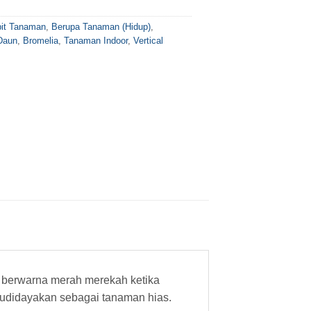
bit Tanaman
,
Berupa Tanaman (Hidup)
,
Daun
,
Bromelia
,
Tanaman Indoor
,
Vertical
n berwarna merah merekah ketika
budidayakan sebagai tanaman hias.