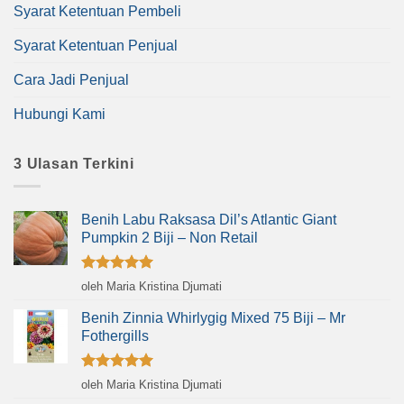
Syarat Ketentuan Pembeli
Syarat Ketentuan Penjual
Cara Jadi Penjual
Hubungi Kami
3 Ulasan Terkini
Benih Labu Raksasa Dil’s Atlantic Giant
Pumpkin 2 Biji – Non Retail
Dinilai
5
oleh Maria Kristina Djumati
dari 5
Benih Zinnia Whirlygig Mixed 75 Biji – Mr
Fothergills
Dinilai
5
oleh Maria Kristina Djumati
dari 5