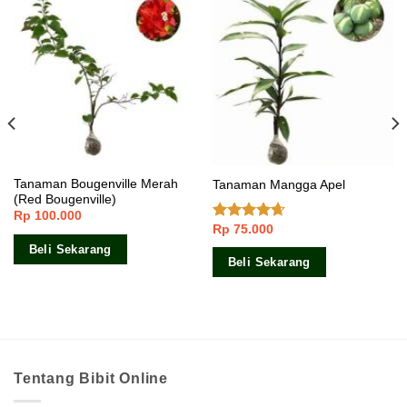
Tanaman Bougenville Merah
Tanaman Mangga Apel
(Red Bougenville)
Rp
100.000
Rp
75.000
Dinilai
4.33
dari
Beli Sekarang
5
Beli Sekarang
Tentang Bibit Online