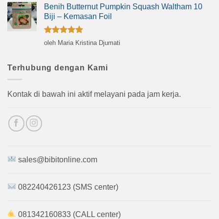
Benih Butternut Pumpkin Squash Waltham 10
Biji – Kemasan Foil
Dinilai
5
oleh Maria Kristina Djumati
dari 5
Terhubung dengan Kami
Kontak di bawah ini aktif melayani pada jam kerja.
sales@bibitonline.com
082240426123 (SMS center)
081342160833 (CALL center)