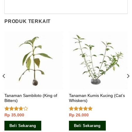
PRODUK TERKAIT
Tanaman Sambiloto (King of
Tanaman Kumis Kucing (Cat’s
Bitters)
Whiskers)
Rp
35.000
Rp
26.000
Dinilai
Dinilai
5.00
3.50
dari
dari 5
5
Beli Sekarang
Beli Sekarang