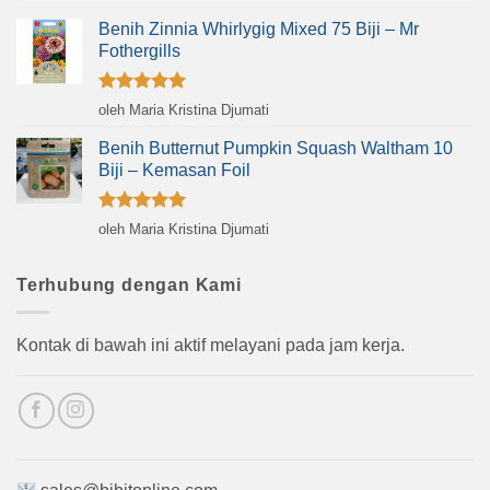
dari 5
Benih Zinnia Whirlygig Mixed 75 Biji – Mr
Fothergills
Dinilai
5
oleh Maria Kristina Djumati
dari 5
Benih Butternut Pumpkin Squash Waltham 10
Biji – Kemasan Foil
Dinilai
5
oleh Maria Kristina Djumati
dari 5
Terhubung dengan Kami
Kontak di bawah ini aktif melayani pada jam kerja.