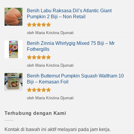
Benih Labu Raksasa Dil’s Atlantic Giant
Pumpkin 2 Biji – Non Retail
Dinilai
5
oleh Maria Kristina Djumati
dari 5
Benih Zinnia Whirlygig Mixed 75 Biji – Mr
Fothergills
Dinilai
5
oleh Maria Kristina Djumati
dari 5
Benih Butternut Pumpkin Squash Waltham 10
Biji – Kemasan Foil
Dinilai
5
oleh Maria Kristina Djumati
dari 5
Terhubung dengan Kami
Kontak di bawah ini aktif melayani pada jam kerja.