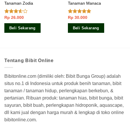
Tanaman Zodia
Tanaman Manaca
Rp
26.000
Rp
30.000
Dinilai
Dinilai
5.00
3.33
dari 5
dari 5
Beli Sekarang
Beli Sekarang
Tentang Bibit Online
Bibitonline.com (dimiliki oleh: Bibit Bunga Group) adalah
situs no.1 di Indonesia untuk produk benih tanaman, bibit
tanaman / tanaman hidup, perlengkapan berkebun, &
pertanian. Ribuan produk: tanaman hias, bibit bunga, bibit
sayuran, bibit buah, perlengkapan hidroponik, aquascape,
dll kami jual dengan harga murah & lengkap di toko online
bibitonline.com.