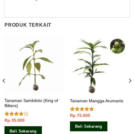
PRODUK TERKAIT
Tanaman Sambiloto (King of
Tanaman Mangga Arumanis
Bitters)
Rp
75.000
Dinilai
Rp
35.000
4.50
dari 5
Dinilai
3.50
dari
Beli Sekarang
5
Beli Sekarang