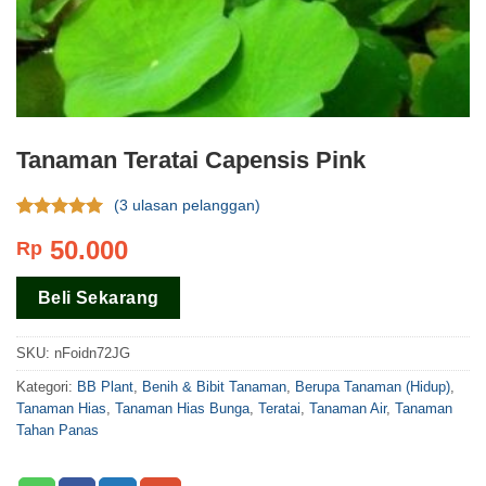
Tanaman Teratai Capensis Pink
(
3
ulasan pelanggan)
Rating
3
4.67
50.000
Rp
dari 5
berdasar
pada
rating
Beli Sekarang
pelanggan
SKU:
nFoidn72JG
Kategori:
BB Plant
,
Benih & Bibit Tanaman
,
Berupa Tanaman (Hidup)
,
Tanaman Hias
,
Tanaman Hias Bunga
,
Teratai
,
Tanaman Air
,
Tanaman
Tahan Panas