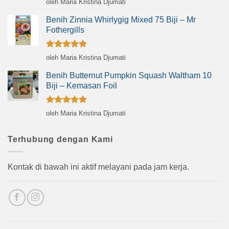
oleh Maria Kristina Djumati
dari 5
Benih Zinnia Whirlygig Mixed 75 Biji – Mr
Fothergills
Dinilai
5
oleh Maria Kristina Djumati
dari 5
Benih Butternut Pumpkin Squash Waltham 10
Biji – Kemasan Foil
Dinilai
5
oleh Maria Kristina Djumati
dari 5
Terhubung dengan Kami
Kontak di bawah ini aktif melayani pada jam kerja.