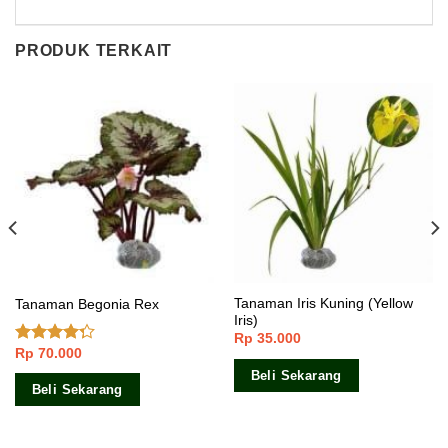
PRODUK TERKAIT
Tanaman Iris Kuning (Yellow
Tanaman Begonia Rex
Iris)
Rp
35.000
Rp
70.000
Dinilai
4.00
dari
Beli Sekarang
5
Beli Sekarang