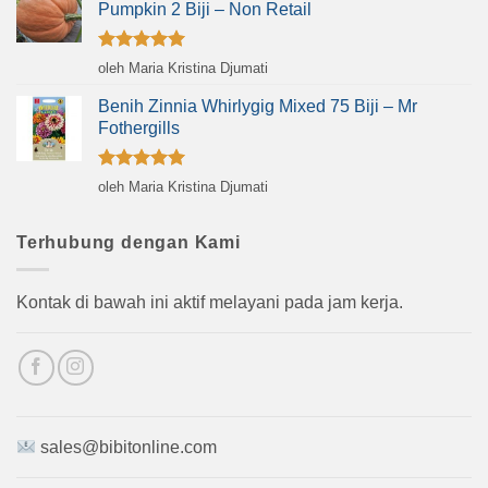
Pumpkin 2 Biji – Non Retail
Dinilai
5
oleh Maria Kristina Djumati
dari 5
Benih Zinnia Whirlygig Mixed 75 Biji – Mr
Fothergills
Dinilai
5
oleh Maria Kristina Djumati
dari 5
Terhubung dengan Kami
Kontak di bawah ini aktif melayani pada jam kerja.
sales@bibitonline.com