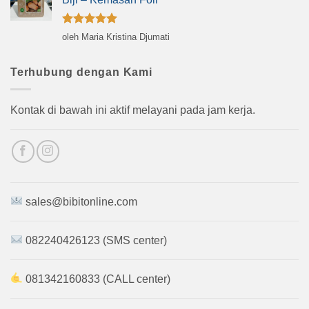
Dinilai
5
oleh Maria Kristina Djumati
dari 5
Terhubung dengan Kami
Kontak di bawah ini aktif melayani pada jam kerja.
sales@bibitonline.com
082240426123 (SMS center)
081342160833 (CALL center)