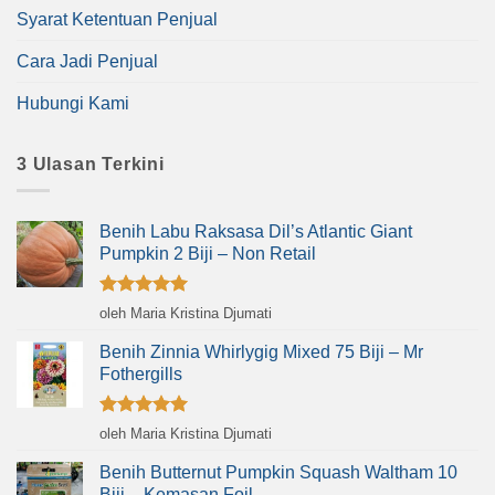
Syarat Ketentuan Penjual
Cara Jadi Penjual
Hubungi Kami
3 Ulasan Terkini
Benih Labu Raksasa Dil’s Atlantic Giant
Pumpkin 2 Biji – Non Retail
Dinilai
5
oleh Maria Kristina Djumati
dari 5
Benih Zinnia Whirlygig Mixed 75 Biji – Mr
Fothergills
Dinilai
5
oleh Maria Kristina Djumati
dari 5
Benih Butternut Pumpkin Squash Waltham 10
Biji – Kemasan Foil