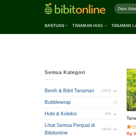
Skip
to
content
BANTUAN
TANAMAN HIAS
TANAMAN L
Semua Kategori
Benih & Bibit Tanaman
(2553)
Bubblewrap
(1)
Hobi & Koleksi
(60)
Tan
Lihat Semua Penjual di
(3814)
Bibitonline
Rp
3
Dinil