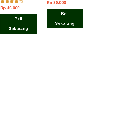
Rp
30.000
Dinilai
4.50
dari 5
Rp
46.000
Dinilai
4.00
dari
Beli
5
Beli
Sekarang
Sekarang