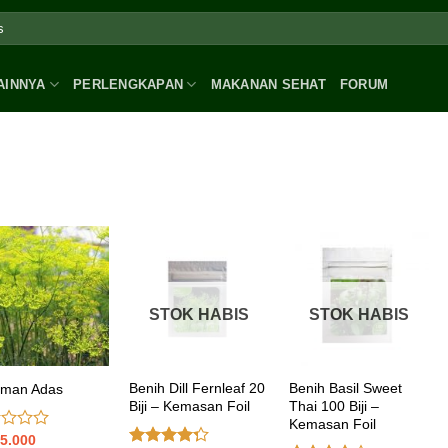
AINNYA
PERLENGKAPAN
MAKANAN SEHAT
FORUM
STOK HABIS
STOK HABIS
Benih Dill Fernleaf 20
Benih Basil Sweet
aman Adas
Biji – Kemasan Foil
Thai 100 Biji –
Kemasan Foil
5.000
ai