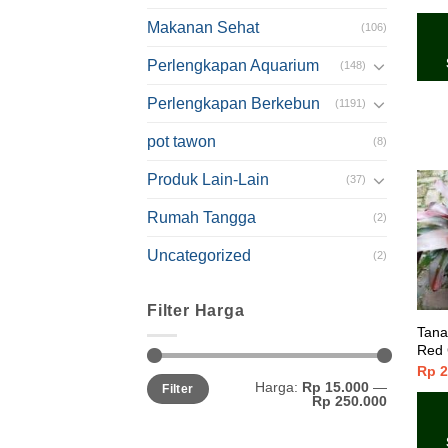
1.00
dari
Makanan Sehat
(106)
5
Perlengkapan Aquarium
(148)
Perlengkapan Berkebun
(1191)
pot tawon
(8)
Produk Lain-Lain
(37)
Rumah Tangga
(2)
Uncategorized
(2)
Filter Harga
Tana
Red 
Rp
2
Harga:
Rp 15.000
—
Filter
Rp 250.000