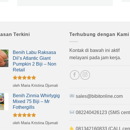
lasan Terkini
Terhubung dengan Kami
Kontak di bawah ini aktif
Benih Labu Raksasa
melayani pada jam kerja.
Dil’s Atlantic Giant
Pumpkin 2 Biji – Non
Retail
Dinilai
5
oleh Maria Kristina Djumati
dari 5
Benih Zinnia Whirlygig
sales@bibitonline.com
Mixed 75 Biji – Mr
Fothergills
082240426123 (SMS cent
Dinilai
5
oleh Maria Kristina Djumati
dari 5
081342160833 (CALL cent