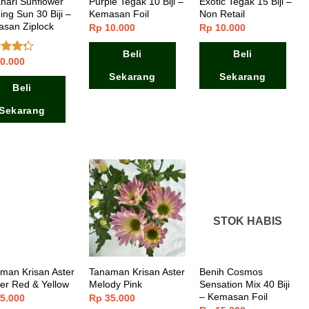
hari Sunflower
Purple Tegak 10 Biji –
Exotic Tegak 15 Biji –
ing Sun 30 Biji –
Kemasan Foil
Non Retail
san Ziplock
Rp
10.000
Rp
10.000
Beli
Beli
0.000
ai
dari
Sekarang
Sekarang
Beli
Sekarang
STOK HABIS
man Krisan Aster
Tanaman Krisan Aster
Benih Cosmos
ter Red & Yellow
Melody Pink
Sensation Mix 40 Biji
– Kemasan Foil
5.000
Rp
35.000