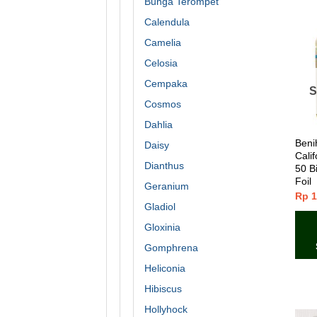
Bunga Terompet
Calendula
Camelia
Celosia
Cempaka
S
Cosmos
Dahlia
Beni
Daisy
Calif
Dianthus
50 B
Foil
Geranium
Rp
1
Gladiol
Gloxinia
Gomphrena
Heliconia
Hibiscus
Hollyhock