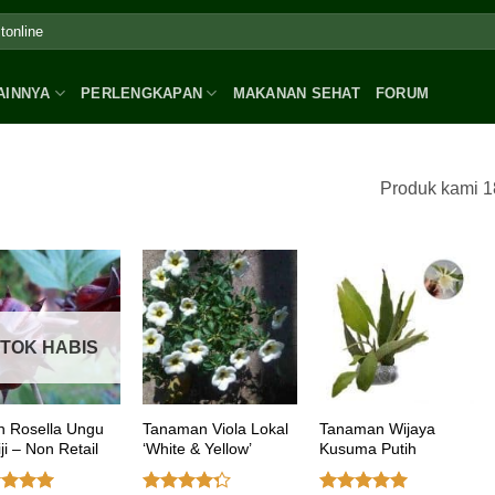
AINNYA
PERLENGKAPAN
MAKANAN SEHAT
FORUM
Produk kami 1
TOK HABIS
h Rosella Ungu
Tanaman Viola Lokal
Tanaman Wijaya
ji – Non Retail
‘White & Yellow’
Kusuma Putih