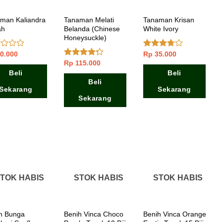
man Kaliandra
Tanaman Melati
Tanaman Krisan
ah
Belanda (Chinese
White Ivory
Honeysuckle)
0.000
Rp
35.000
ai
Dinilai
3.50
dari
Rp
115.000
Dinilai
5
4.00
dari
Beli
Beli
5
Beli
Sekarang
Sekarang
Sekarang
TOK HABIS
STOK HABIS
STOK HABIS
h Bunga
Benih Vinca Choco
Benih Vinca Orange