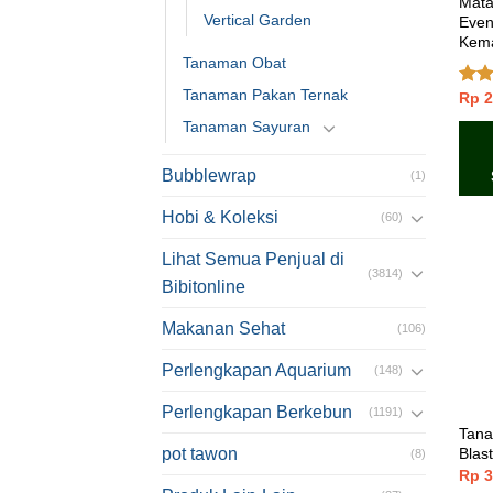
Mata
Vertical Garden
Even
Kema
Tanaman Obat
Tanaman Pakan Ternak
Rp
2
Dinil
4.00
Tanaman Sayuran
5
Bubblewrap
(1)
Hobi & Koleksi
(60)
Lihat Semua Penjual di
(3814)
Bibitonline
Makanan Sehat
(106)
Perlengkapan Aquarium
(148)
Perlengkapan Berkebun
(1191)
Tana
Blas
pot tawon
(8)
Rp
3