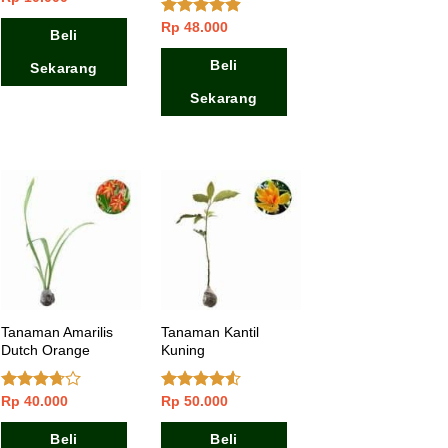
Rp
48.000
Dinilai
4.60
Beli
dari 5
Beli
Sekarang
Sekarang
Tanaman Amarilis
Tanaman Kantil
Dutch Orange
Kuning
Rp
40.000
Rp
50.000
Dinilai
Dinilai
3.50
dari
4.25
dari
5
5
Beli
Beli