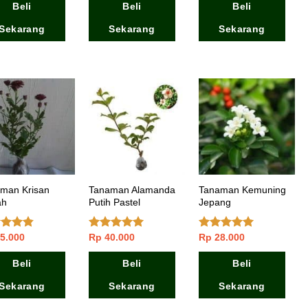
Beli
Beli
Beli
Sekarang
Sekarang
Sekarang
man Krisan
Tanaman Alamanda
Tanaman Kemuning
ah
Putih Pastel
Jepang
5.000
Rp
40.000
Rp
28.000
ai
Dinilai
5.00
Dinilai
5.00
dari 5
dari 5
dari 5
Beli
Beli
Beli
Sekarang
Sekarang
Sekarang