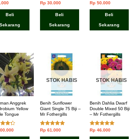
.000
Rp
30.000
Rp
50.000
lai
5.00
Dinilai
Dinilai
5.00
 5
4.00
dari
dari 5
5
Beli
Beli
Beli
Sekarang
Sekarang
Sekarang
STOK HABIS
STOK HABIS
man Anggrek
Benih Sunflower
Benih Dahlia Dwarf
robium Yellow
Giant Single 75 Biji –
Double Mixed 50 Biji
le Tongue
Mr Fothergills
– Mr Fothergills
00.000
Rp
61.000
Rp
46.000
ai
Dinilai
5.00
Dinilai
5.00
dari
dari 5
dari 5