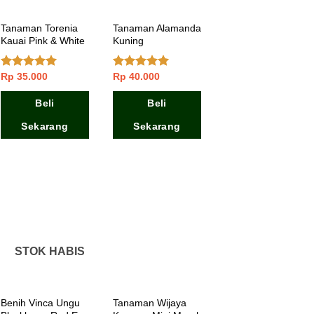
Tanaman Torenia
Tanaman Alamanda
Kauai Pink & White
Kuning
Rp
35.000
Rp
40.000
Dinilai
5.00
Dinilai
5.00
dari 5
dari 5
Beli
Beli
Sekarang
Sekarang
STOK HABIS
Benih Vinca Ungu
Tanaman Wijaya