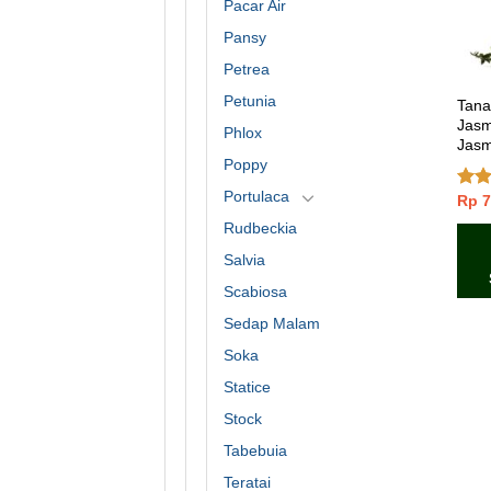
Pacar Air
Pansy
Petrea
Petunia
Tana
Jasm
Phlox
Jasm
Poppy
Portulaca
Rp
7
Dinil
3.00
Rudbeckia
dari
Salvia
Scabiosa
Sedap Malam
Soka
Statice
Stock
Tabebuia
Teratai