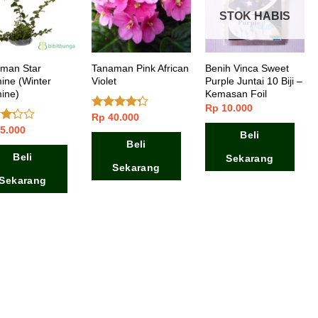
STOK HABIS
man Star
Tanaman Pink African
Benih Vinca Sweet
ine (Winter
Violet
Purple Juntai 10 Biji –
ine)
Kemasan Foil
Rp
10.000
Rp
40.000
Dinilai
4.00
dari
5.000
ai
Beli
5
Beli
 5
Beli
Sekarang
Sekarang
Sekarang