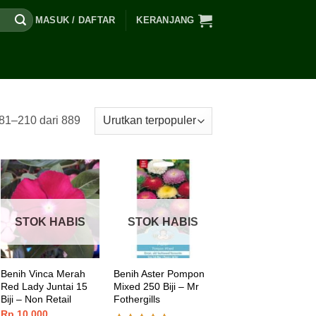
MASUK / DAFTAR
KERANJANG
81–210 dari 889
STOK HABIS
STOK HABIS
Benih Vinca Merah
Benih Aster Pompon
Red Lady Juntai 15
Mixed 250 Biji – Mr
Biji – Non Retail
Fothergills
Rp
10.000