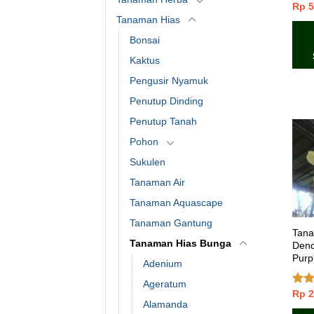
Rp
5
Dini
dari
Tanaman Hias
Bonsai
Kaktus
Pengusir Nyamuk
Penutup Dinding
Penutup Tanah
Pohon
Sukulen
Tanaman Air
Tanaman Aquascape
Tanaman Gantung
Tana
Tanaman Hias Bunga
Dend
Purp
Adenium
Ageratum
Rp
2
Dinil
Alamanda
4.00