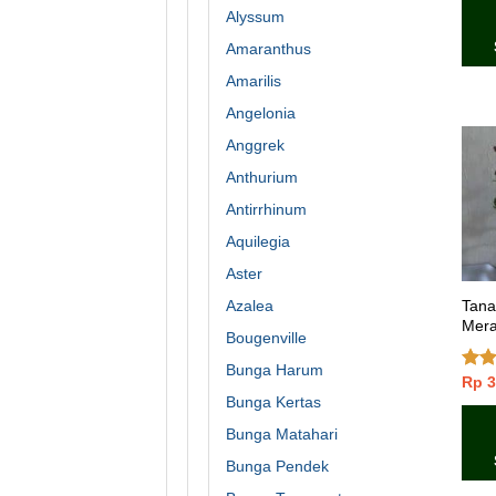
5
Alyssum
Amaranthus
Amarilis
Angelonia
Anggrek
Anthurium
Antirrhinum
Aquilegia
Aster
Tana
Azalea
Mer
Bougenville
Bunga Harum
Rp
3
Dinil
4.50
Bunga Kertas
Bunga Matahari
Bunga Pendek