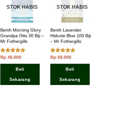
STOK HABIS
STOK HABIS
Benih Morning Glory
Benih Lavender
Grandpa Otts 30 Biji –
Hidcote Blue 100 Biji
Mr Fothergills
– Mr Fothergills
Rp
46.000
Rp
68.000
Dinilai
5.00
Dinilai
5.00
dari 5
dari 5
Beli
Beli
Sekarang
Sekarang