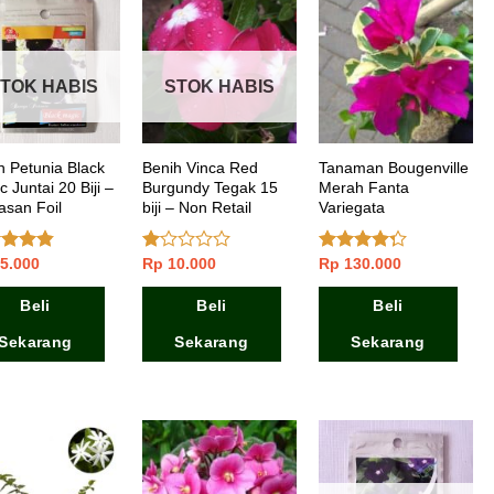
TOK HABIS
STOK HABIS
h Petunia Black
Benih Vinca Red
Tanaman Bougenville
 Juntai 20 Biji –
Burgundy Tegak 15
Merah Fanta
san Foil
biji – Non Retail
Variegata
5.000
Rp
10.000
Rp
130.000
ai
Dinilai
Dinilai
dari 5
1.00
4.00
dari
dari
5
Beli
Beli
Beli
5
Sekarang
Sekarang
Sekarang