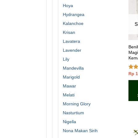
Hoya
Hydrangea
Kalanchoe
S
Krisan
Lavatera
Beni
Lavender
Magic
Kema
Lily
Mandevilla
Rp
1
Dinil
Marigold
4.50
Mawar
Melati
Morning Glory
Nasturtium
Nigella
Nona Makan Sirih