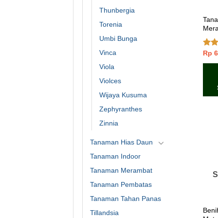
Thunbergia
Tana
Torenia
Mer
Umbi Bunga
Vinca
Rp
6
Dinil
2.00
Viola
dari
5
Violces
Wijaya Kusuma
Zephyranthes
Zinnia
Tanaman Hias Daun
Tanaman Indoor
Tanaman Merambat
S
Tanaman Pembatas
Tanaman Tahan Panas
Beni
Tillandsia