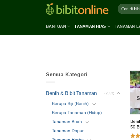
Skip
to
content
BANTUAN
TANAMAN HIAS
TANAMAN L
Semua Kategori
Benih & Bibit Tanaman
(2553)
S
Berupa Biji (Benih)
Berupa Tanaman (Hidup)
Beni
Tanaman Buah
50 Bi
Tanaman Dapur
Tanaman Herba