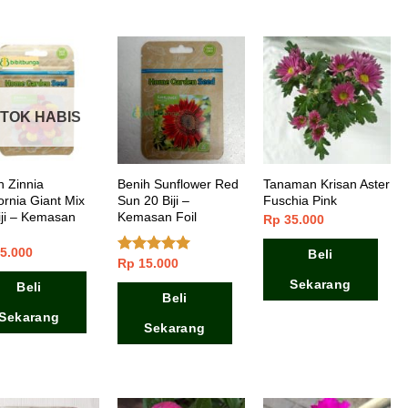
TOK HABIS
h Zinnia
Benih Sunflower Red
Tanaman Krisan Aster
ornia Giant Mix
Sun 20 Biji –
Fuschia Pink
iji – Kemasan
Kemasan Foil
Rp
35.000
5.000
Beli
Rp
15.000
Dinilai
5.00
dari 5
Sekarang
Beli
Beli
Sekarang
Sekarang