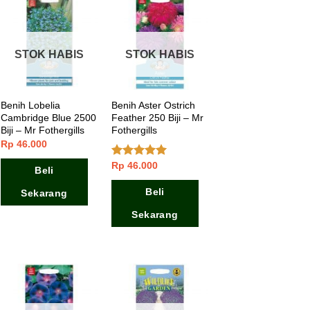
STOK HABIS
STOK HABIS
Benih Lobelia
Benih Aster Ostrich
Cambridge Blue 2500
Feather 250 Biji – Mr
Biji – Mr Fothergills
Fothergills
Rp
46.000
Rp
46.000
Dinilai
5.00
Beli
dari 5
Beli
Sekarang
Sekarang