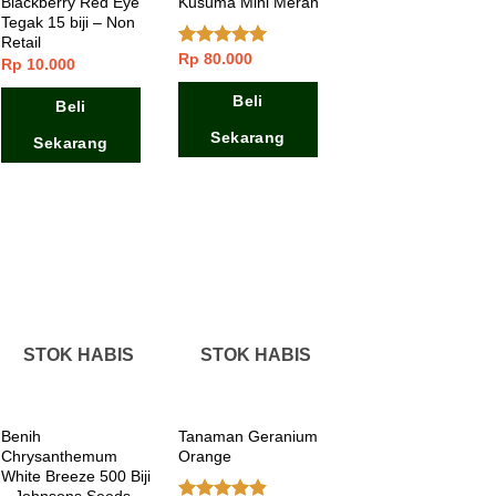
Blackberry Red Eye
Kusuma Mini Merah
Tegak 15 biji – Non
Retail
Rp
80.000
Dinilai
5.00
Rp
10.000
dari 5
Beli
Beli
Sekarang
Sekarang
STOK HABIS
STOK HABIS
Benih
Tanaman Geranium
Chrysanthemum
Orange
White Breeze 500 Biji
– Johnsons Seeds