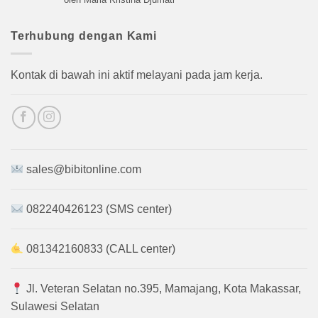
Tanaman Gloxinia Pink
Tanaman Purple Petunia
Rp
110.000
Rp
85.000
Beli Sekarang
Beli Sekarang
STOK HABIS
Tanaman Orange Petunia
Tanaman Casablanca Lily
Rp
85.000
Rp
60.000