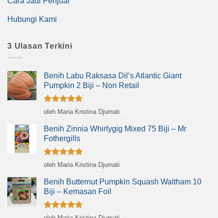
STOK HABIS
Tanaman Pale Pink Salvia
Tanaman Pink Ravenia
Rp
35.000
Rp
60.000
Beli Sekarang
Beli Sekarang