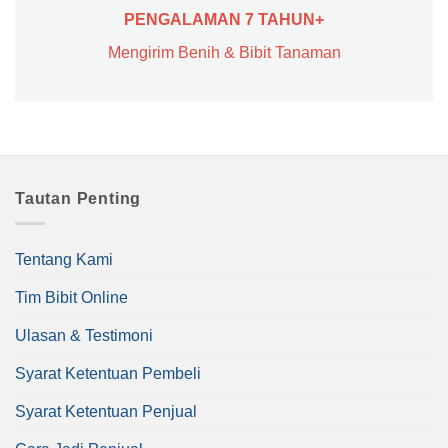
STOK HABIS
Tanaman Western White
Tanaman Pale Red Salvia
Clematis
Rp
35.000
Rp
255.000
Beli Sekarang
Beli Sekarang