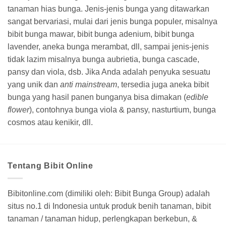
Tanaman Baby Sun Rose
Tanaman Krisan Puma Putih
Variegata
Rp
35.000
Rp
50.000
Beli Sekarang
Beli Sekarang
STOK HABIS
Tanaman Kembang Sepatu
Tanaman Pink Hibiscus
Orange Fusion