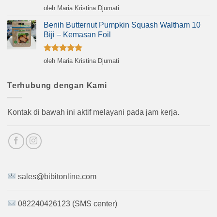
Dinilai
5
oleh Maria Kristina Djumati
dari 5
Benih Butternut Pumpkin Squash Waltham 10
Biji – Kemasan Foil
Dinilai
5
oleh Maria Kristina Djumati
dari 5
Terhubung dengan Kami
Kontak di bawah ini aktif melayani pada jam kerja.
sales@bibitonline.com
082240426123 (SMS center)