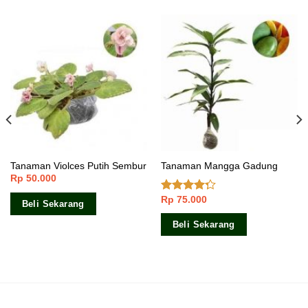
Tanaman Violces Putih Sembur
Tanaman Mangga Gadung
Rp
50.000
Rp
75.000
Dinilai
Beli Sekarang
4.00
dari
5
Beli Sekarang