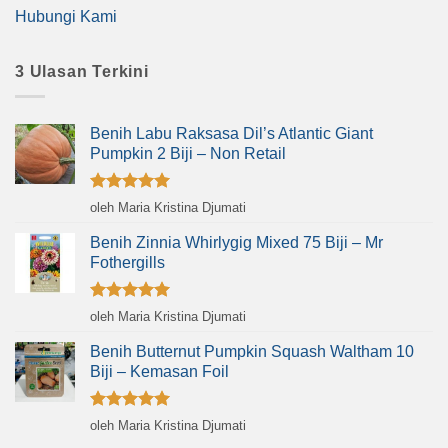
Hubungi Kami
3 Ulasan Terkini
Benih Labu Raksasa Dil’s Atlantic Giant
Pumpkin 2 Biji – Non Retail
Dinilai
5
oleh Maria Kristina Djumati
dari 5
Benih Zinnia Whirlygig Mixed 75 Biji – Mr
Fothergills
Dinilai
5
oleh Maria Kristina Djumati
dari 5
Benih Butternut Pumpkin Squash Waltham 10
Biji – Kemasan Foil
Dinilai
5
oleh Maria Kristina Djumati
dari 5