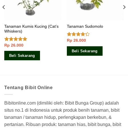
Tanaman Kumis Kucing (Cat’s
Tanaman Sudomolo
Whiskers)
Rp
26.000
Dinilai
Rp
26.000
4.00
dari
Dinilai
5.00
5
dari 5
Beli Sekarang
Beli Sekarang
Tentang Bibit Online
Bibitonline.com (dimiliki oleh: Bibit Bunga Group) adalah
situs no.1 di Indonesia untuk produk benih tanaman, bibit
tanaman / tanaman hidup, perlengkapan berkebun, &
pertanian. Ribuan produk: tanaman hias, bibit bunga, bibit