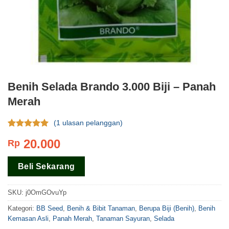
Benih Selada Brando 3.000 Biji – Panah
Merah
(
1
ulasan pelanggan)
Rating
1
5.00
20.000
Rp
dari 5
berdasar
pada
rating
Beli Sekarang
pelanggan
SKU:
j0OmGOvuYp
Kategori:
BB Seed
,
Benih & Bibit Tanaman
,
Berupa Biji (Benih)
,
Benih
Kemasan Asli
,
Panah Merah
,
Tanaman Sayuran
,
Selada