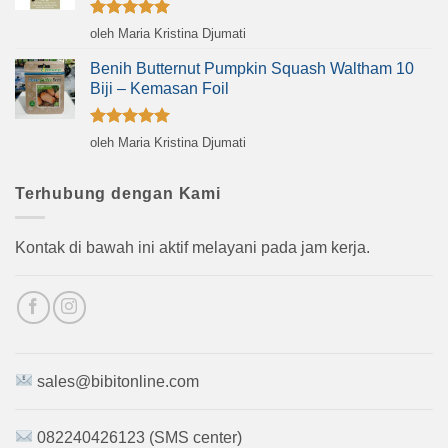
Dinilai
5
oleh Maria Kristina Djumati
dari 5
Benih Butternut Pumpkin Squash Waltham 10
Biji – Kemasan Foil
Dinilai
5
oleh Maria Kristina Djumati
dari 5
Terhubung dengan Kami
Kontak di bawah ini aktif melayani pada jam kerja.
sales@bibitonline.com
082240426123 (SMS center)