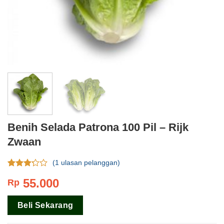
Benih Selada Patrona 100 Pil – Rijk
Zwaan
(
1
ulasan pelanggan)
Rating
1
55.000
Rp
3.00
dari 5
berdasar
Beli Sekarang
pada
rating
pelanggan