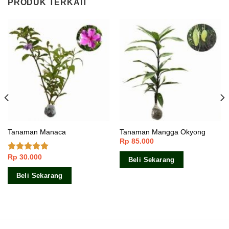
PRODUK TERKAIT
Tanaman Manaca
Tanaman Mangga Okyong
Rp
85.000
Rp
30.000
Dinilai
5.00
Beli Sekarang
dari 5
Beli Sekarang