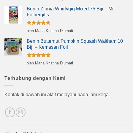
dari 5
Benih Zinnia Whirlygig Mixed 75 Biji – Mr
Fothergills
Dinilai
5
oleh Maria Kristina Djumati
dari 5
Benih Butternut Pumpkin Squash Waltham 10
Biji – Kemasan Foil
Dinilai
5
oleh Maria Kristina Djumati
dari 5
Terhubung dengan Kami
Kontak di bawah ini aktif melayani pada jam kerja.