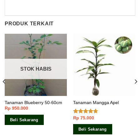
PRODUK TERKAIT
STOK HABIS
Tanaman Blueberry 50-60cm
Tanaman Mangga Apel
Rp
950.000
Rp
75.000
Dinilai
Beli Sekarang
4.33
dari
5
Beli Sekarang