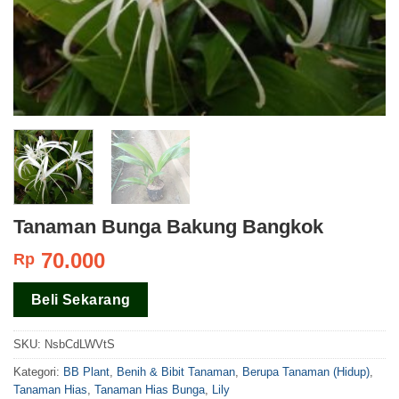
Tanaman Bunga Bakung Bangkok
70.000
Rp
Beli Sekarang
SKU:
NsbCdLWVtS
Kategori:
BB Plant
,
Benih & Bibit Tanaman
,
Berupa Tanaman (Hidup)
,
Tanaman Hias
,
Tanaman Hias Bunga
,
Lily