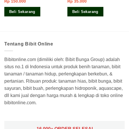
Rp
150.000
Rp
35.000
Dinilai
Dinilai
5.00
3.75
dari
dari 5
5
Beli Sekarang
Beli Sekarang
Tentang Bibit Online
Bibitonline.com (dimiliki oleh: Bibit Bunga Group) adalah
situs no.1 di Indonesia untuk produk benih tanaman, bibit
tanaman / tanaman hidup, perlengkapan berkebun, &
pertanian. Ribuan produk: tanaman hias, bibit bunga, bibit
sayuran, bibit buah, perlengkapan hidroponik, aquascape,
dll kami jual dengan harga murah & lengkap di toko online
bibitonline.com.
16.000+ ORDER SELESAI