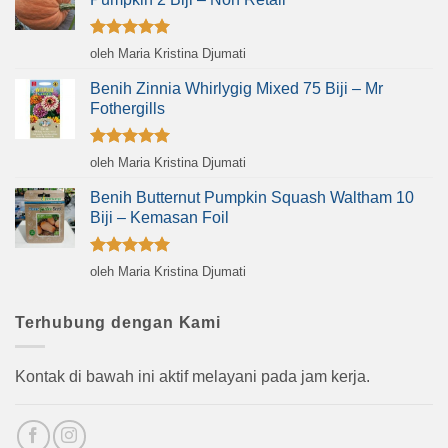
Dinilai
5
oleh Maria Kristina Djumati
dari 5
Benih Zinnia Whirlygig Mixed 75 Biji – Mr
Fothergills
Dinilai
5
oleh Maria Kristina Djumati
dari 5
Benih Butternut Pumpkin Squash Waltham 10
Biji – Kemasan Foil
Dinilai
5
oleh Maria Kristina Djumati
dari 5
Terhubung dengan Kami
Kontak di bawah ini aktif melayani pada jam kerja.