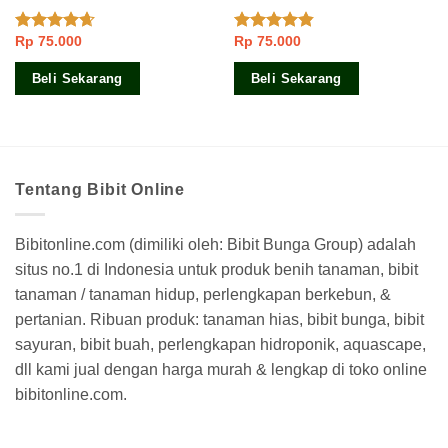
Rp
75.000
Rp
75.000
Dinilai
Dinilai
4.33
dari
4.50
dari 5
5
Beli Sekarang
Beli Sekarang
Tentang Bibit Online
Bibitonline.com (dimiliki oleh: Bibit Bunga Group) adalah
situs no.1 di Indonesia untuk produk benih tanaman, bibit
tanaman / tanaman hidup, perlengkapan berkebun, &
pertanian. Ribuan produk: tanaman hias, bibit bunga, bibit
sayuran, bibit buah, perlengkapan hidroponik, aquascape,
dll kami jual dengan harga murah & lengkap di toko online
bibitonline.com.