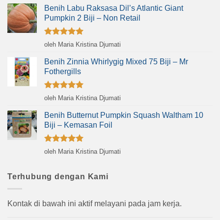
Benih Labu Raksasa Dil’s Atlantic Giant
Pumpkin 2 Biji – Non Retail
Dinilai
5
oleh Maria Kristina Djumati
dari 5
Benih Zinnia Whirlygig Mixed 75 Biji – Mr
Fothergills
Dinilai
5
oleh Maria Kristina Djumati
dari 5
Benih Butternut Pumpkin Squash Waltham 10
Biji – Kemasan Foil
Dinilai
5
oleh Maria Kristina Djumati
dari 5
Terhubung dengan Kami
Kontak di bawah ini aktif melayani pada jam kerja.