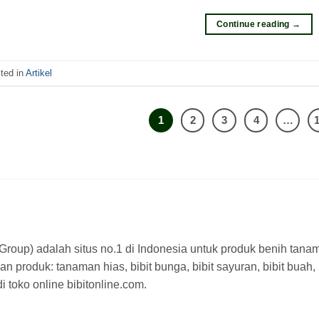
Continue reading
→
ted in
Artikel
1
2
3
4
…
a Group) adalah situs no.1 di Indonesia untuk produk benih tana
n produk: tanaman hias, bibit bunga, bibit sayuran, bibit buah,
 toko online bibitonline.com.