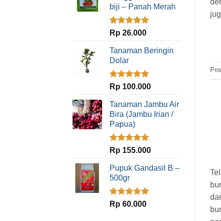
de
biji – Panah Merah
ju
Dinilai
5.00
Rp
26.000
dari 5
Tanaman Beringin
Dolar
Pos
Dinilai
5.00
Rp
100.000
dari 5
Tanaman Jambu Air
Bira (Jambu Irian /
Papua)
Dinilai
5.00
Rp
155.000
dari 5
Pupuk Gandasil B –
Tel
500gr
bu
dar
Dinilai
5.00
Rp
60.000
bu
dari 5