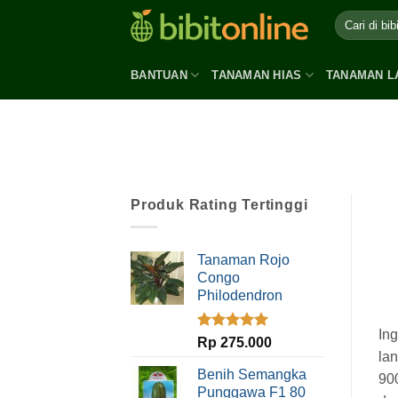
Skip
to
content
BANTUAN
TANAMAN HIAS
TANAMAN L
Produk Rating Tertinggi
Tanaman Rojo
Congo
Philodendron
In
Dinilai
5.00
Rp
275.000
dari 5
la
Benih Semangka
900
Punggawa F1 80