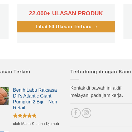
22.000+ ULASAN PRODUK
Lihat 50 Ulasan Terbaru
lasan Terkini
Terhubung dengan Kami
Kontak di bawah ini aktif
Benih Labu Raksasa
melayani pada jam kerja.
Dil’s Atlantic Giant
Pumpkin 2 Biji – Non
Retail
Dinilai
5
oleh Maria Kristina Djumati
dari 5