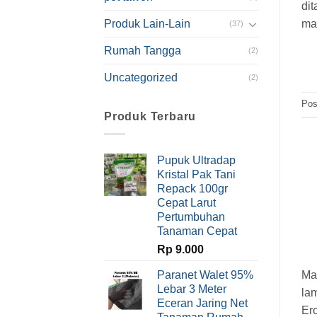
di
ma
Produk Lain-Lain
(37)
Rumah Tangga
(2)
Uncategorized
(2)
Pos
Produk Terbaru
Pupuk Ultradap
Kristal Pak Tani
Repack 100gr
Cepat Larut
Pertumbuhan
Tanaman Cepat
Rp
9.000
Ma
Paranet Walet 95%
Lebar 3 Meter
la
Eceran Jaring Net
Er