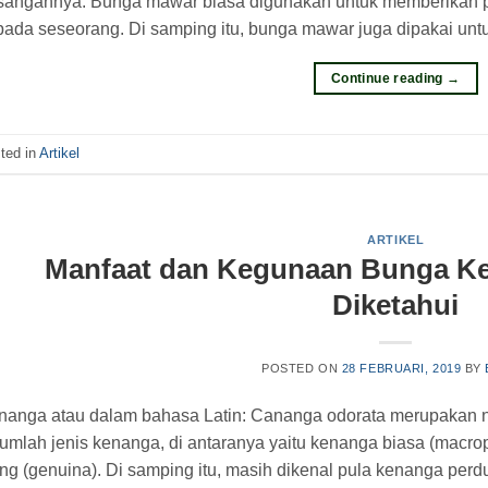
sangannya. Bunga mawar biasa digunakan untuk memberikan pe
pada seseorang. Di samping itu, bunga mawar juga dipakai un
Continue reading
→
ted in
Artikel
ARTIKEL
Manfaat dan Kegunaan Bunga Ke
Diketahui
POSTED ON
28 FEBRUARI, 2019
BY
nanga atau dalam bahasa Latin: Cananga odorata merupakan n
umlah jenis kenanga, di antaranya yaitu kenanga biasa (macroph
ng (genuina). Di samping itu, masih dikenal pula kenanga perd