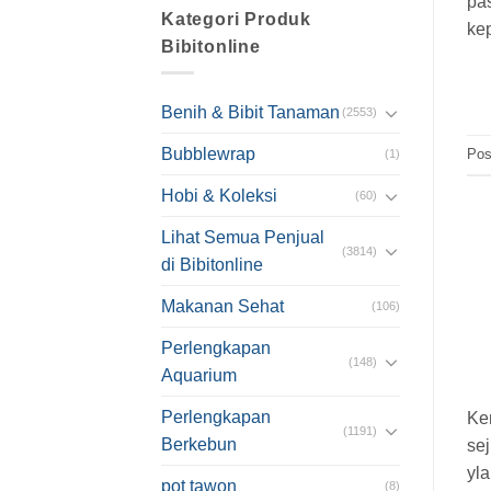
pa
Kategori Produk
ke
Bibitonline
Benih & Bibit Tanaman
(2553)
Bubblewrap
Pos
(1)
Hobi & Koleksi
(60)
Lihat Semua Penjual
(3814)
di Bibitonline
Makanan Sehat
(106)
Perlengkapan
(148)
Aquarium
Perlengkapan
Ke
(1191)
Berkebun
sej
yla
pot tawon
(8)