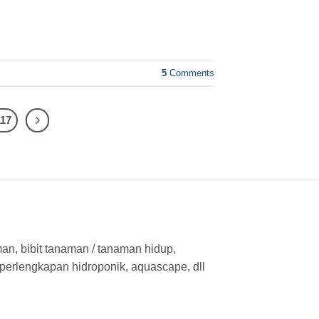
5
Comments
117
man, bibit tanaman / tanaman hidup,
 perlengkapan hidroponik, aquascape, dll