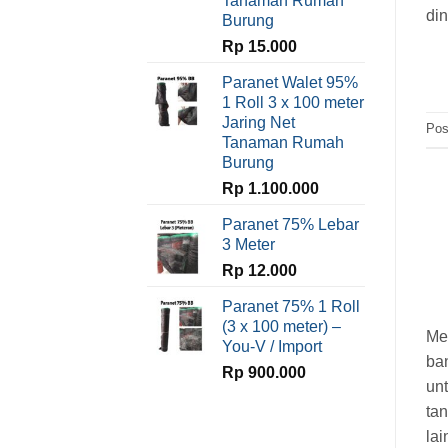
Tanaman Rumah
di
Burung
Rp
15.000
Paranet Walet 95%
1 Roll 3 x 100 meter
Jaring Net
Pos
Tanaman Rumah
Burung
Rp
1.100.000
Paranet 75% Lebar
3 Meter
Rp
12.000
Paranet 75% 1 Roll
(3 x 100 meter) –
Me
You-V / Import
ban
Rp
900.000
un
ta
lai