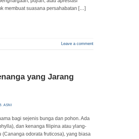
nghargaan, pujian, atau apresiasi
tuk membuat suasana persahabatan […]
Leave a comment
nanga yang Jarang
B. ASNI
ama bagi sejenis bunga dan pohon. Ada
ylla), dan kenanga filipina atau ylang-
u (Cananga odorata fruticosa), yang biasa