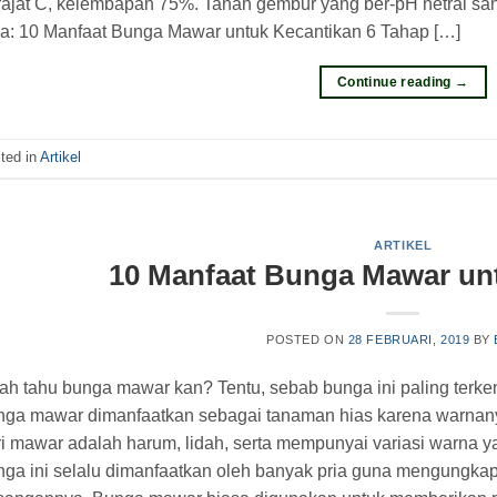
rajat C, kelembapan 75%. Tanah gembur yang ber-pH netral s
ga: 10 Manfaat Bunga Mawar untuk Kecantikan 6 Tahap […]
Continue reading
→
ted in
Artikel
ARTIKEL
10 Manfaat Bunga Mawar un
POSTED ON
28 FEBRUARI, 2019
BY
ah tahu bunga mawar kan? Tentu, sebab bunga ini paling terk
nga mawar dimanfaatkan sebagai tanaman hias karena warnany
i mawar adalah harum, lidah, serta mempunyai variasi warna y
nga ini selalu dimanfaatkan oleh banyak pria guna mengungka