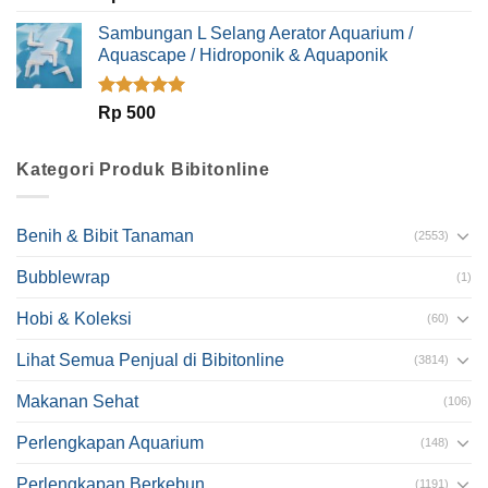
dari 5
Sambungan L Selang Aerator Aquarium /
Aquascape / Hidroponik & Aquaponik
Dinilai
5.00
Rp
500
dari 5
Kategori Produk Bibitonline
Benih & Bibit Tanaman
(2553)
Bubblewrap
(1)
Hobi & Koleksi
(60)
Lihat Semua Penjual di Bibitonline
(3814)
Makanan Sehat
(106)
Perlengkapan Aquarium
(148)
Perlengkapan Berkebun
(1191)