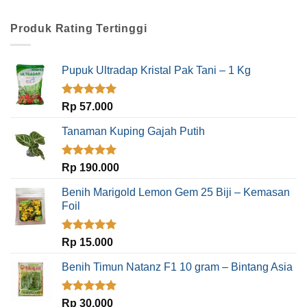
Produk Rating Tertinggi
Pupuk Ultradap Kristal Pak Tani – 1 Kg
Dinilai
5.00
Rp
57.000
dari 5
Tanaman Kuping Gajah Putih
Dinilai
5.00
Rp
190.000
dari 5
Benih Marigold Lemon Gem 25 Biji – Kemasan
Foil
Dinilai
5.00
Rp
15.000
dari 5
Benih Timun Natanz F1 10 gram – Bintang Asia
Dinilai
5.00
Rp
30.000