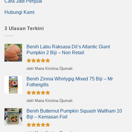
Cara Jadi Penjual
Hubungi Kami
3 Ulasan Terkini
Benih Labu Raksasa Dil’s Atlantic Giant
Pumpkin 2 Biji – Non Retail
Dinilai
5
oleh Maria Kristina Djumati
dari 5
Benih Zinnia Whirlygig Mixed 75 Biji – Mr
Fothergills
Dinilai
5
oleh Maria Kristina Djumati
dari 5
Benih Butternut Pumpkin Squash Waltham 10
Biji – Kemasan Foil
Dinilai
5